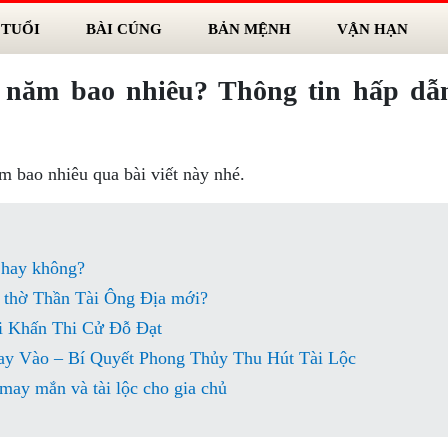
 TUỔI
BÀI CÚNG
BẢN MỆNH
VẬN HẠN
h năm bao nhiêu? Thông tin hấp dẫ
m bao nhiêu qua bài viết này nhé.
hay không?
n thờ Thần Tài Ông Địa mới?
i Khấn Thi Cử Đỗ Đạt
y Vào – Bí Quyết Phong Thủy Thu Hút Tài Lộc
may mắn và tài lộc cho gia chủ