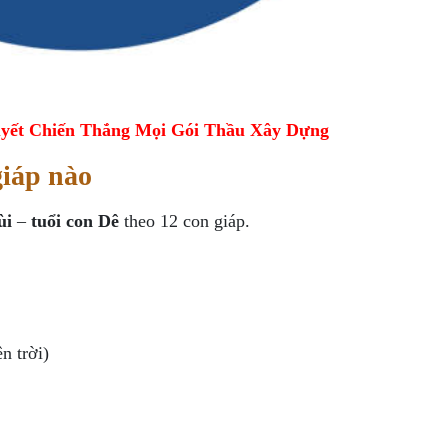
yết Chiến Thắng Mọi Gói Thầu Xây Dựng
giáp nào
ùi
–
tuổi con Dê
theo 12 con giáp.
n trời)