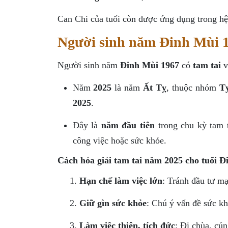
Can Chi của tuổi còn được ứng dụng trong hệ 
Người sinh năm Đinh Mùi 1
Người sinh năm
Đinh Mùi 1967
có
tam tai
v
Năm
2025
là năm
Ất Tỵ
, thuộc nhóm
T
2025
.
Đây là
năm đầu tiên
trong chu kỳ tam t
công việc hoặc sức khỏe.
Cách hóa giải tam tai năm 2025 cho tuổi Đ
Hạn chế làm việc lớn
: Tránh đầu tư mạ
Giữ gìn sức khỏe
: Chú ý vấn đề sức kh
Làm việc thiện, tích đức
: Đi chùa, cún