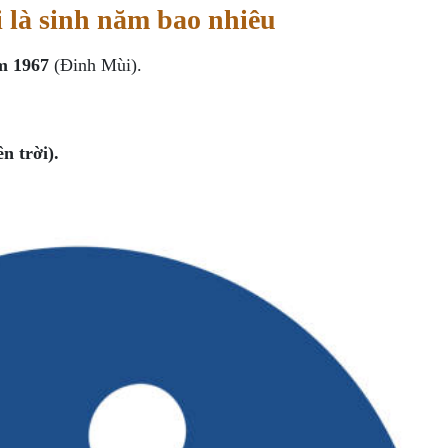
 là sinh năm bao nhiêu
m 1967
(Đinh Mùi).
 trời).