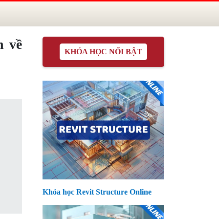
n về
KHÓA HỌC NỔI BẬT
Khóa học Revit Structure Online