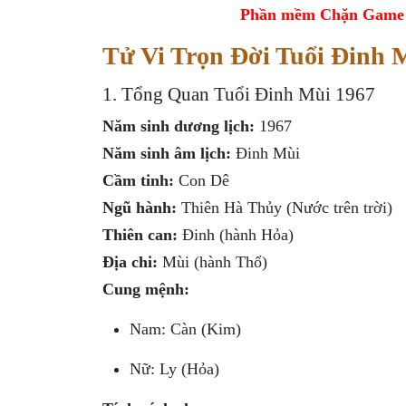
Phần mềm Chặn Game tr
Tử Vi Trọn Đời Tuổi Đinh
1. Tổng Quan Tuổi Đinh Mùi 1967
Năm sinh dương lịch:
1967
Năm sinh âm lịch:
Đinh Mùi
Cầm tinh:
Con Dê
Ngũ hành:
Thiên Hà Thủy (Nước trên trời)
Thiên can:
Đinh (hành Hỏa)
Địa chi:
Mùi (hành Thổ)
Cung mệnh:
Nam: Càn (Kim)
Nữ: Ly (Hỏa)