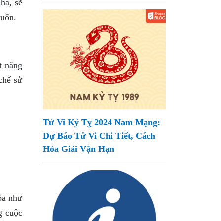
hà, sẽ
muốn.
t năng
chế sử
Tử Vi Kỷ Tỵ 2024 Nam Mạng:
Dự Báo Tử Vi Chi Tiết, Cách
Hóa Giải Vận Hạn
ỏa như
g cuộc