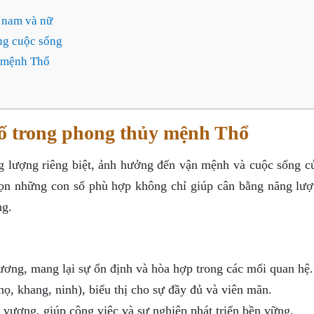
 nam và nữ
ng cuộc sống
ợ mệnh Thổ
 số trong phong thủy mệnh Thổ
 lượng riêng biệt, ảnh hưởng đến vận mệnh và cuộc sống c
họn những con số phù hợp không chỉ giúp cân bằng năng lư
ng.
ng, mang lại sự ổn định và hòa hợp trong các mối quan hệ.
họ, khang, ninh), biểu thị cho sự đầy đủ và viên mãn.
 vượng, giúp công việc và sự nghiệp phát triển bền vững.