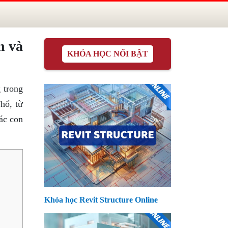
n và
KHÓA HỌC NỔI BẬT
 trong
hổ, từ
ác con
Khóa học Revit Structure Online