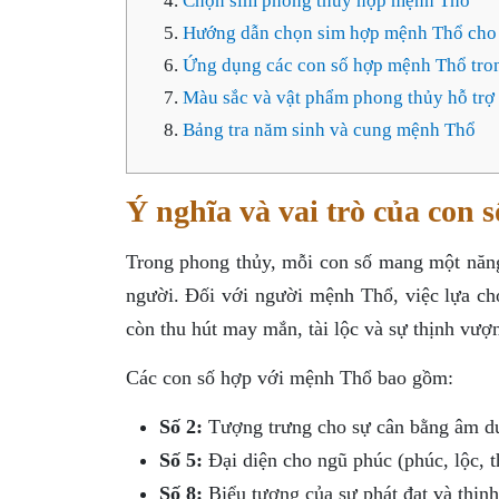
Chọn sim phong thủy hợp mệnh Thổ
Hướng dẫn chọn sim hợp mệnh Thổ cho
Ứng dụng các con số hợp mệnh Thổ tro
Màu sắc và vật phẩm phong thủy hỗ tr
Bảng tra năm sinh và cung mệnh Thổ
Ý nghĩa và vai trò của con
Trong phong thủy, mỗi con số mang một năng
người. Đối với người mệnh Thổ, việc lựa c
còn thu hút may mắn, tài lộc và sự thịnh vượ
Các con số hợp với mệnh Thổ bao gồm:
Số 2:
Tượng trưng cho sự cân bằng âm dươ
Số 5:
Đại diện cho ngũ phúc (phúc, lộc, t
Số 8:
Biểu tượng của sự phát đạt và thịnh