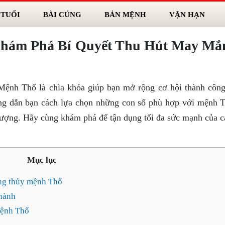
 TUỔI
BÀI CÚNG
BẢN MỆNH
VẬN HẠN
hám Phá Bí Quyết Thu Hút May Mắ
ệnh Thổ là chìa khóa giúp bạn mở rộng cơ hội thành công
ớng dẫn bạn cách lựa chọn những con số phù hợp với mệnh T
vượng. Hãy cùng khám phá để tận dụng tối đa sức mạnh của c
Mục lục
ong thủy mệnh Thổ
hành
mệnh Thổ