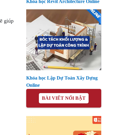
Khóa học Revit Architecture Online
ẽ giúp
Khóa học Lập Dự Toán Xây Dựng
Online
BÀI VIẾT NỔI BẬT