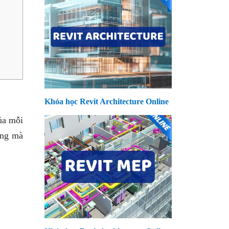
Khóa học Revit Architecture Online
ủa mỗi
ợng mà