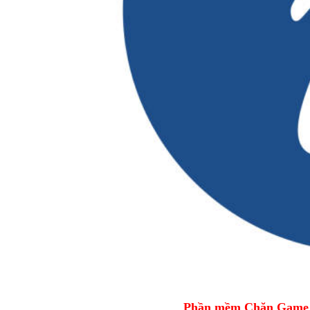
Phần mềm Chặn Game tr