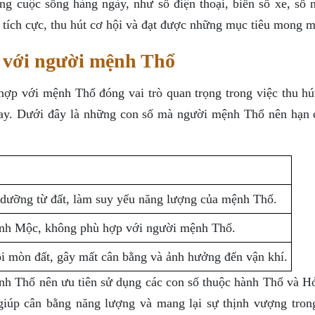
ng cuộc sống hàng ngày, như số điện thoại, biển số xe, số n
tích cực, thu hút cơ hội và đạt được những mục tiêu mong 
i với người mệnh Thổ
hợp với mệnh Thổ đóng vai trò quan trọng trong việc thu hú
may. Dưới đây là những con số mà người mệnh Thổ nên hạn 
 dưỡng từ đất, làm suy yếu năng lượng của mệnh Thổ.
ành Mộc, không phù hợp với người mệnh Thổ.
i mòn đất, gây mất cân bằng và ảnh hưởng đến vận khí.
nh Thổ nên ưu tiên sử dụng các con số thuộc hành Thổ và H
 giúp cân bằng năng lượng và mang lại sự thịnh vượng tron