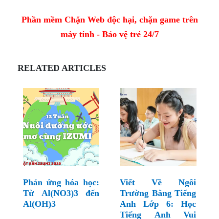
Phần mềm Chặn Web độc hại, chặn game trên
máy tính - Bảo vệ trẻ 24/7
RELATED ARTICLES
Phản ứng hóa học:
Viết Về Ngôi
Từ Al(NO3)3 đến
Trường Bằng Tiếng
Al(OH)3
Anh Lớp 6: Học
Tiếng Anh Vui