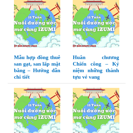
Mẫu hợp đồng thuê
Huân chương
san gạt, san lấp mặt
Chiến công – Kỷ
bằng – Hướng dẫn
niệm những thành
chi tiết
tựu vẻ vang