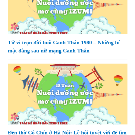
Tử vi trọn đời tuổi Canh Thân 1980 – Những bí
mật đằng sau nữ mạng Canh Thân
Đền thờ Cô Chín ở Hà Nội: Lễ hội tuyệt vời để tìm