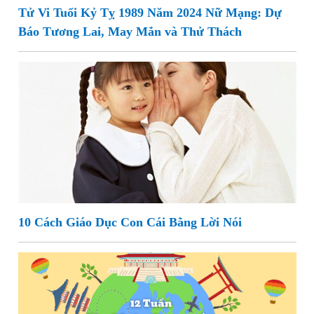
Tử Vi Tuổi Kỷ Tỵ 1989 Năm 2024 Nữ Mạng: Dự
Báo Tương Lai, May Mắn và Thử Thách
10 Cách Giáo Dục Con Cái Bằng Lời Nói