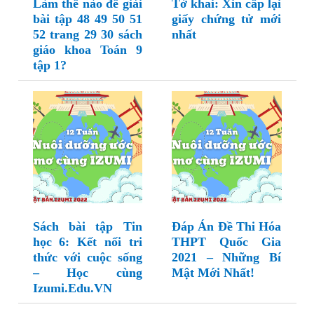
Làm thế nào để giải
Tờ khai: Xin cấp lại
bài tập 48 49 50 51
giấy chứng tử mới
52 trang 29 30 sách
nhất
giáo khoa Toán 9
tập 1?
Sách bài tập Tin
Đáp Án Đề Thi Hóa
học 6: Kết nối tri
THPT Quốc Gia
thức với cuộc sống
2021 – Những Bí
– Học cùng
Mật Mới Nhất!
Izumi.Edu.VN