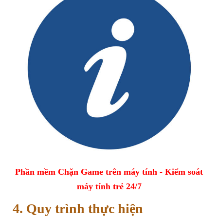
Phần mềm Chặn Game trên máy tính - Kiểm soát
máy tính trẻ 24/7
4. Quy trình thực hiện