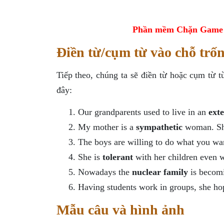
Phần mềm Chặn Game tr
Điền từ/cụm từ vào chỗ trố
Tiếp theo, chúng ta sẽ điền từ hoặc cụm từ 
đây:
Our grandparents used to live in an
ext
My mother is a
sympathetic
woman. She
The boys are willing to do what you wa
She is
tolerant
with her children even 
Nowadays the
nuclear family
is becomi
Having students work in groups, she ho
Mẫu câu và hình ảnh