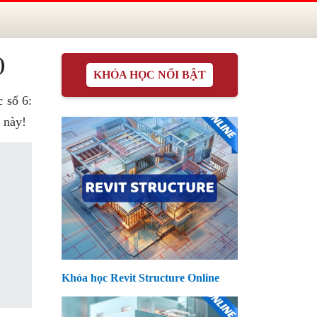
)
KHÓA HỌC NỔI BẬT
 số 6:
 này!
Khóa học Revit Structure Online