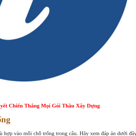
yết Chiến Thắng Mọi Gói Thầu Xây Dựng
ống
hù hợp vào mỗi chỗ trống trong câu. Hãy xem đáp án dưới đây