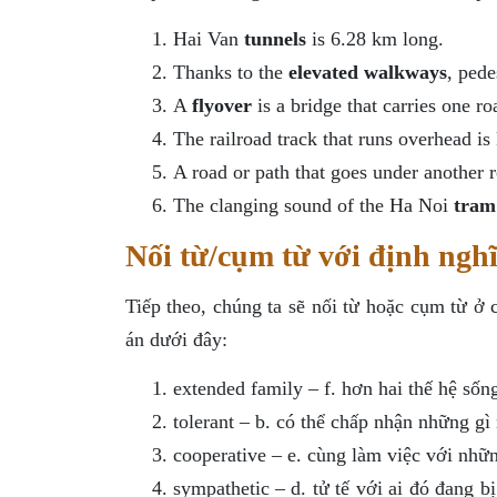
Hai Van
tunnels
is 6.28 km long.
Thanks to the
elevated walkways
, pede
A
flyover
is a bridge that carries one r
The railroad track that runs overhead i
A road or path that goes under another r
The clanging sound of the Ha Noi
tram
Nối từ/cụm từ với định ngh
Tiếp theo, chúng ta sẽ nối từ hoặc cụm từ ở 
án dưới đây:
extended family – f. hơn hai thế hệ số
tolerant – b. có thể chấp nhận những g
cooperative – e. cùng làm việc với nhữ
sympathetic – d. tử tế với ai đó đang 