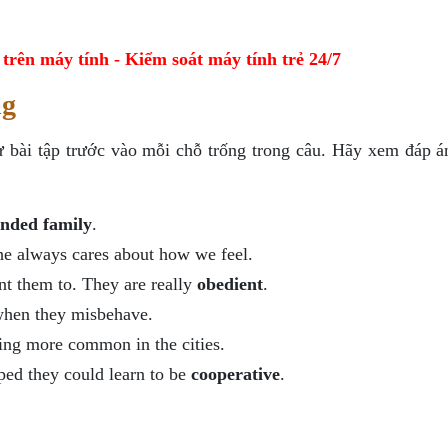
ên máy tính - Kiểm soát máy tính trẻ 24/7
ng
từ bài tập trước vào mỗi chỗ trống trong câu. Hãy xem đáp á
ended family
.
 always cares about how we feel.
nt them to. They are really
obedient
.
when they misbehave.
ng more common in the cities.
ped they could learn to be
cooperative
.