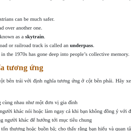
strians can be much safer.
oad over another one.
s known as a
skytrain
.
oad or railroad track is called an
underpass
.
in the 1970s has gone deep into people’s collective memory.
ĩa tương ứng
cột bên trái với định nghĩa tương ứng ở cột bên phải. Hãy x
ng cùng nhau như một đơn vị gia đình
ì người khác nói hoặc làm ngay cả khi bạn không đồng ý với đ
ng người khác để hướng tới mục tiêu chung
bị tổn thương hoặc buồn bã; cho thấy rằng bạn hiểu và quan t