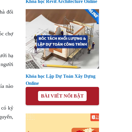
Khóa học Revit Architecture Online
hà đối
óc chợ
ưới hạ
n người
Khóa học Lập Dự Toán Xây Dựng
Online
ía nào
BÀI VIẾT NỔI BẬT
 có kỷ
quyển,