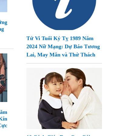
ững
ng
Tử Vi Tuổi Kỷ Tỵ 1989 Năm
2024 Nữ Mạng: Dự Báo Tương
Lai, May Mắn và Thử Thách
Xăm
Kín
Cực