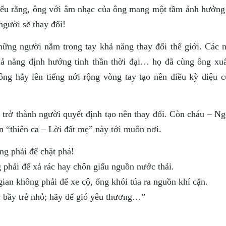
hiểu rằng, ông với âm nhạc của ông mang một tầm ảnh hưởng 
người sẽ thay đổi!
ững người nắm trong tay khả năng thay đổi thế giới. Các 
khả năng định hướng tinh thần thời đại… họ đã cùng ông xuấ
ông hãy lên tiếng nới rộng vòng tay tạo nên điều kỳ diệu c
 trở thành người quyết định tạo nên thay đổi. Còn cháu – Ng
 “thiên ca – Lời đất mẹ” này tới muôn nơi.
ng phải để chặt phá!
 phải để xả rác hay chôn giấu nguồn nước thải.
ian không phải để xe cộ, ống khói túa ra nguồn khí cặn.
c bầy trẻ nhỏ; hãy để gió yêu thương…”