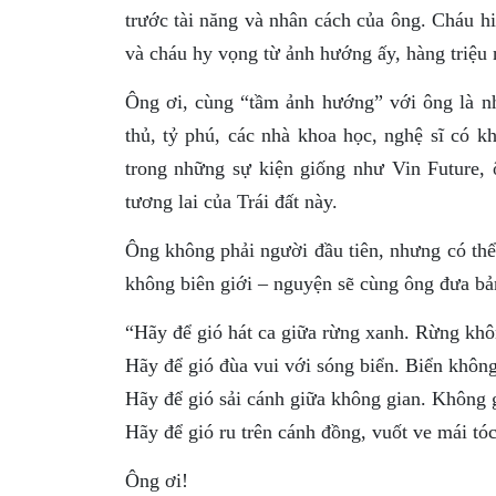
trước tài năng và nhân cách của ông. Cháu 
và cháu hy vọng từ ảnh hướng ấy, hàng triệu 
Ông ơi, cùng “tầm ảnh hướng” với ông là nh
thủ, tỷ phú, các nhà khoa học, nghệ sĩ có 
trong những sự kiện giống như Vin Future, 
tương lai của Trái đất này.
Ông không phải người đầu tiên, nhưng có thể
không biên giới – nguyện sẽ cùng ông đưa bản
“Hãy để gió hát ca giữa rừng xanh. Rừng khô
Hãy để gió đùa vui với sóng biển. Biển không
Hãy để gió sải cánh giữa không gian. Không g
Hãy để gió ru trên cánh đồng, vuốt ve mái tó
Ông ơi!