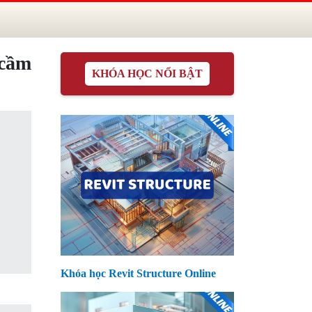
 cầm
KHÓA HỌC NỔI BẬT
Khóa học Revit Structure Online