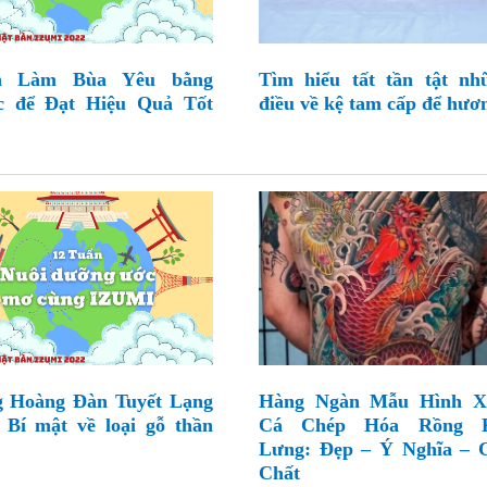
h Làm Bùa Yêu bằng
Tìm hiểu tất tần tật nh
c để Đạt Hiệu Quả Tốt
điều về kệ tam cấp để hươ
 Hoàng Đàn Tuyết Lạng
Hàng Ngàn Mẫu Hình 
 Bí mật về loại gỗ thần
Cá Chép Hóa Rồng 
Lưng: Đẹp – Ý Nghĩa – 
Chất