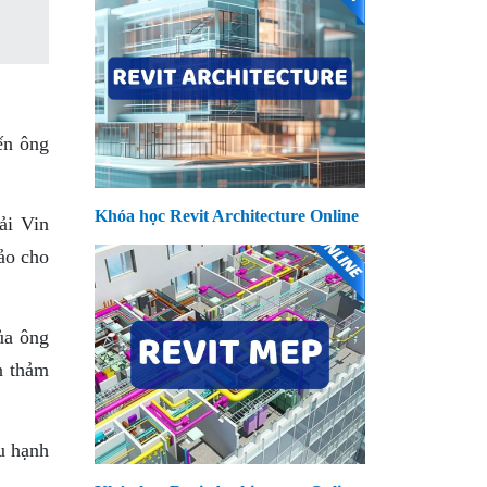
ến ông
Khóa học Revit Architecture Online
ải Vin
ảo cho
ủa ông
n thảm
u hạnh