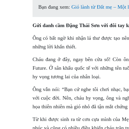
Bạn đang xem:
Gió lành từ Đất mẹ – Một 
Gửi danh cầm Đặng Thái Sơn với đôi tay kì
Ông có bất ngờ khi nhận lá thư được tạo nên
những lời khẩn thiết.
Cháu đang ở đây, ngay bên cửa sổ! Còn ông
Future. Ở sân khấu quốc tế với những tên t
hy vọng tương lai của nhân loại.
Ông vẫn nói: “Bạn cứ nghe tôi chơi nhạc, bạ
với cuộc đời. Nên, cháu hy vọng, ông và ng
họa thiên nhiên mà gió nhỏ đã tận mắt chứng 
Từ khi được sinh ra từ cơn cựa mình của Mẹ
phúc và cũng có nhiều điều khiến cháu trăn tr