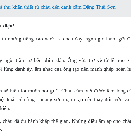
lá thư khẩn thiết từ cháu đến danh cầm Đặng Thái Sơn
 diệu!
 từ những tiếng xào xạc? Là cháu đây, ngọn gió lành, gửi đ
 ngồi trầm tư bên phím đàn. Ông vừa trở về từ lễ trao gi
uổi lừng danh ấy, âm nhạc của ông tạo nên mảnh ghép hoàn h
n sẽ hiểu tôi muốn nói gì!”. Cháu cảm biết được tấm lòng c
hệ thuật của ông – mang sức mạnh tạo nên thay đổi, cứu vã
kiến.
, cháu dã du hành khắp thế gian. Những điều ấm áp cho chá
ở.