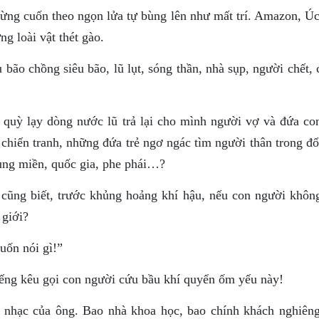
ừng cuốn theo ngọn lửa tự bùng lên như mất trí. Amazon, Úc
g loài vật thét gào.
 bão chồng siêu bão, lũ lụt, sóng thần, nhà sụp, người chết,
quỳ lạy dòng nước lũ trả lại cho mình người vợ và đứa co
 chiến tranh, những đứa trẻ ngơ ngác tìm người thân trong đ
vùng miền, quốc gia, phe phái…?
cũng biết, trước khủng hoảng khí hậu, nếu con người khôn
 giới?
uốn nói gì!”
tiếng kêu gọi con người cứu bầu khí quyển ốm yếu này!
m nhạc của ông. Bao nhà khoa học, bao chính khách nghiên