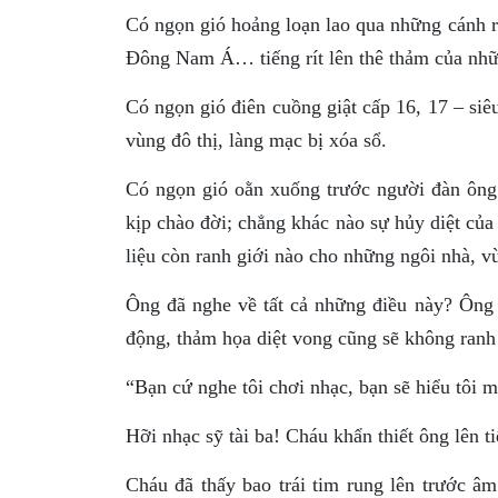
Có ngọn gió hoảng loạn lao qua những cánh r
Đông Nam Á… tiếng rít lên thê thảm của nhữn
Có ngọn gió điên cuồng giật cấp 16, 17 – siêu
vùng đô thị, làng mạc bị xóa sổ.
Có ngọn gió oằn xuống trước người đàn ông 
kịp chào đời; chẳng khác nào sự hủy diệt của
liệu còn ranh giới nào cho những ngôi nhà, 
Ông đã nghe về tất cả những điều này? Ông 
động, thảm họa diệt vong cũng sẽ không ranh
“Bạn cứ nghe tôi chơi nhạc, bạn sẽ hiểu tôi m
Hỡi nhạc sỹ tài ba! Cháu khẩn thiết ông lên 
Cháu đã thấy bao trái tim rung lên trước â