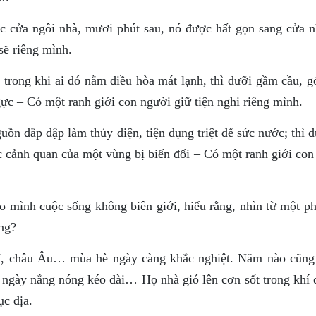
 cửa ngôi nhà, mươi phút sau, nó được hất gọn sang cửa n
sẽ riêng mình.
 trong khi ai đó nằm điều hòa mát lạnh, thì dưỡi gầm cầu, g
c – Có một ranh giới con người giữ tiện nghi riêng mình.
n đắp đập làm thủy điện, tiện dụng triệt để sức nước; thì d
ặc cảnh quan của một vùng bị biến đổi – Có một ranh giới co
o mình cuộc sống không biên giới, hiểu rằng, nhìn từ một ph
ông?
Mĩ, châu Âu… mùa hè ngày càng khắc nghiệt. Năm nào cũng
ố ngày nắng nóng kéo dài… Họ nhà gió lên cơn sốt trong khí 
ục địa.