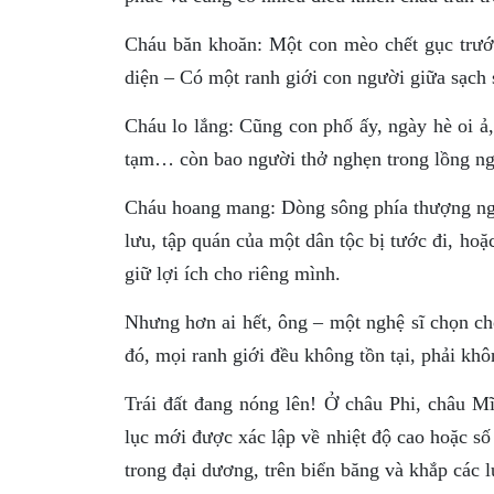
Cháu băn khoăn: Một con mèo chết gục trước
diện – Có một ranh giới con người giữa sạch 
Cháu lo lắng: Cũng con phố ấy, ngày hè oi ả,
tạm… còn bao người thở nghẹn trong lồng ngự
Cháu hoang mang: Dòng sông phía thượng nguồ
lưu, tập quán của một dân tộc bị tước đi, ho
giữ lợi ích cho riêng mình.
Nhưng hơn ai hết, ông – một nghệ sĩ chọn ch
đó, mọi ranh giới đều không tồn tại, phải kh
Trái đất đang nóng lên! Ở châu Phi, châu 
lục mới được xác lập về nhiệt độ cao hoặc s
trong đại dương, trên biển băng và khắp các l