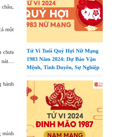
 châu,
 cả một
Tử Vi Tuổi Quý Hợi Nữ Mạng
n chưa
1983 Năm 2024: Dự Báo Vận
ổ nát…
Mệnh, Tình Duyên, Sự Nghiệp
g hành
g mình