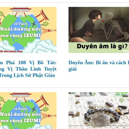
m Phá 108 Vị Bồ Tát:
Duyên Âm: Bí ẩn và cách 
ng Vị Thần Linh Tuyệt
giải
Trong Lịch Sử Phật Giáo