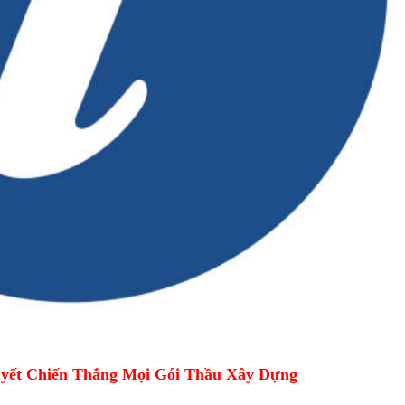
yết Chiến Thắng Mọi Gói Thầu Xây Dựng