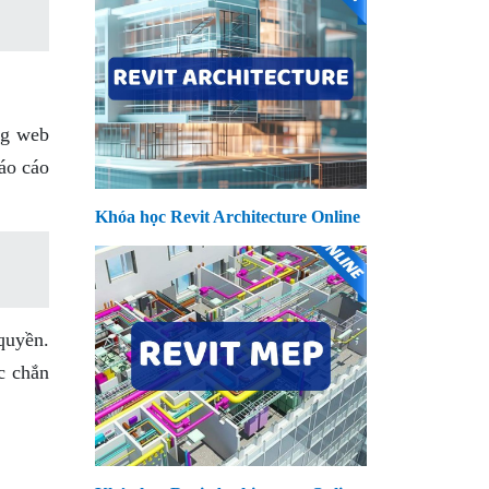
ng web
áo cáo
Khóa học Revit Architecture Online
quyền.
c chắn