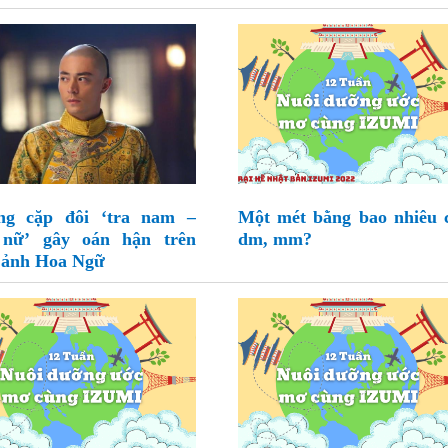
ng cặp đôi ‘tra nam –
Một mét bằng bao nhiêu 
 nữ’ gây oán hận trên
dm, mm?
ảnh Hoa Ngữ