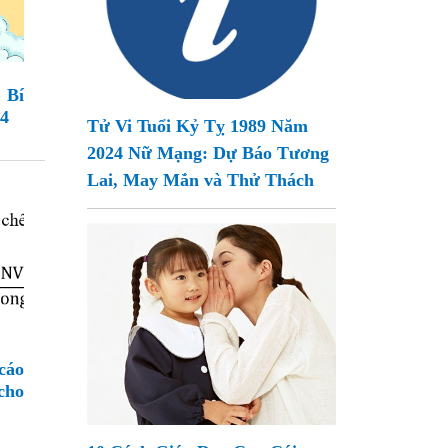
 Bí
24
Tử Vi Tuổi Kỷ Tỵ 1989 Năm
2024 Nữ Mạng: Dự Báo Tương
Lai, May Mắn và Thử Thách
cáo
cho