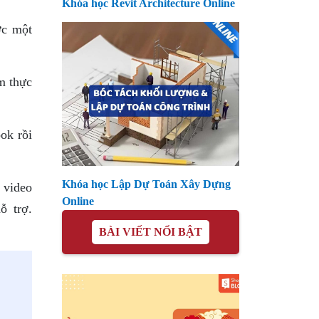
Khóa học Revit Architecture Online
ợc một
m thực
ook rồi
Khóa học Lập Dự Toán Xây Dựng
 video
Online
ỗ trợ.
BÀI VIẾT NỔI BẬT