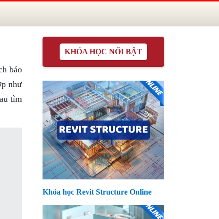
KHÓA HỌC NỔI BẬT
ch báo
ợp như
au tìm
Khóa học Revit Structure Online