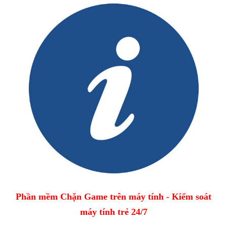
Phần mềm Chặn Game trên máy tính - Kiểm soát
máy tính trẻ 24/7