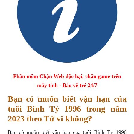
Phần mềm Chặn Web độc hại, chặn game trên
máy tính - Bảo vệ trẻ 24/7
Bạn có muốn biết vận hạn của
tuổi Bính Tý 1996 trong năm
2023 theo Tử vi không?
Bạn có muốn biết vận hạn của tuổi Bính Tý 1996