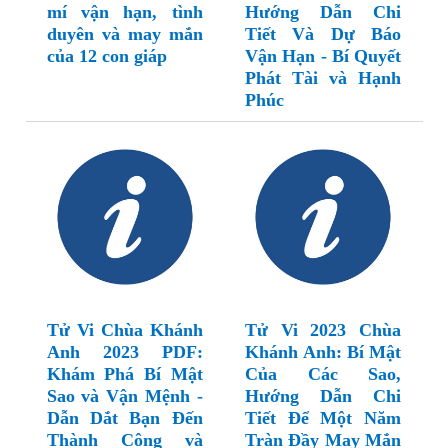
mí vận hạn, tình
Hướng Dẫn Chi
duyên và may mắn
Tiết Và Dự Báo
của 12 con giáp
Vận Hạn - Bí Quyết
Phát Tài và Hạnh
Phúc
Tử Vi Chùa Khánh
Tử Vi 2023 Chùa
Anh 2023 PDF:
Khánh Anh: Bí Mật
Khám Phá Bí Mật
Của Các Sao,
Sao và Vận Mệnh -
Hướng Dẫn Chi
Dẫn Dắt Bạn Đến
Tiết Để Một Năm
Thành Công và
Tràn Đầy May Mắn