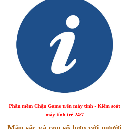
Phần mềm Chặn Game trên máy tính - Kiểm soát
máy tính trẻ 24/7
Màu sắc và con số hợp với người