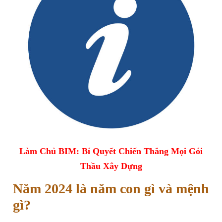
Làm Chủ BIM: Bí Quyết Chiến Thắng Mọi Gói
Thầu Xây Dựng
Năm 2024 là năm con gì và mệnh
gì?