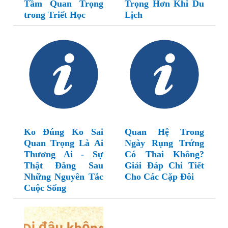
Tầm Quan Trọng
Trọng Hơn Khi Du
trong Triết Học
Lịch
Ko Đúng Ko Sai
Quan Hệ Trong
Quan Trọng Là Ai
Ngày Rụng Trứng
Thương Ai - Sự
Có Thai Không?
Thật Đằng Sau
Giải Đáp Chi Tiết
Những Nguyên Tắc
Cho Các Cặp Đôi
Cuộc Sống