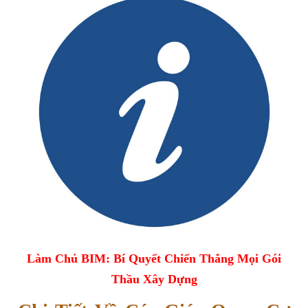
Làm Chủ BIM: Bí Quyết Chiến Thắng Mọi Gói
Thầu Xây Dựng