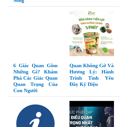
Sống
6 Giác Quan Gồm
Quan Không Gờ Và
Những Gì? Khám
Hương Lý: Hành
Phá Các Giác Quan
Trình Tình Yêu
Quan Trọng Của
Đầy Kỳ Diệu
Con Người