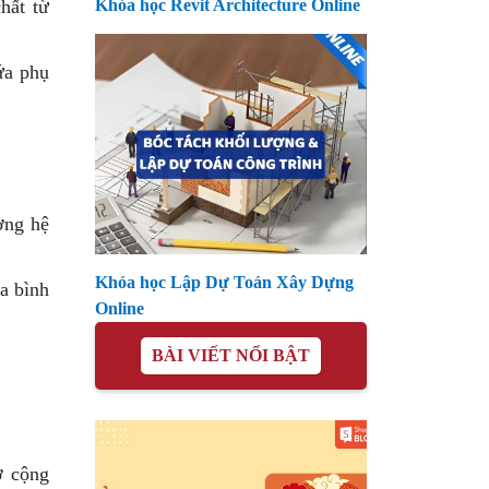
Khóa học Revit Architecture Online
hất từ
ứa phụ
ờng hệ
Khóa học Lập Dự Toán Xây Dựng
òa bình
Online
BÀI VIẾT NỔI BẬT
ợ cộng