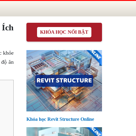
 Ích
KHÓA HỌC NỔI BẬT
c khỏe
 độ ăn
Khóa học Revit Structure Online