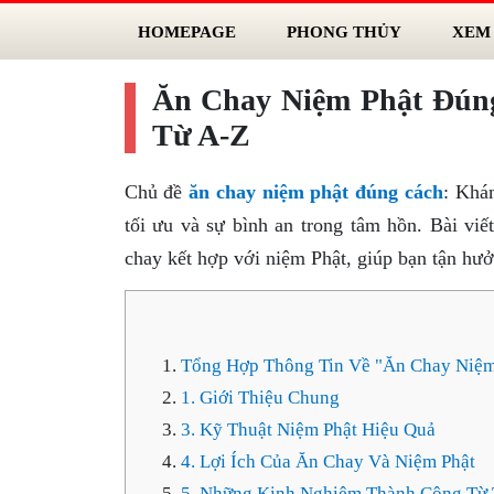
HOMEPAGE
PHONG THỦY
XEM
Ăn Chay Niệm Phật Đúng
Từ A-Z
Chủ đề
ăn chay niệm phật đúng cách
: Khá
tối ưu và sự bình an trong tâm hồn. Bài vi
chay kết hợp với niệm Phật, giúp bạn tận hưởn
Tổng Hợp Thông Tin Về "Ăn Chay Niệm
1. Giới Thiệu Chung
3. Kỹ Thuật Niệm Phật Hiệu Quả
4. Lợi Ích Của Ăn Chay Và Niệm Phật
5. Những Kinh Nghiệm Thành Công Từ