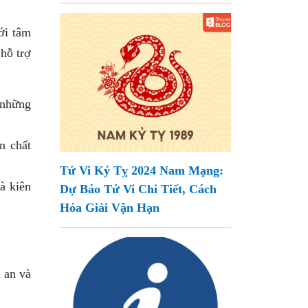
ới tâm
 hỗ trợ
 những
n chất
Tử Vi Kỷ Tỵ 2024 Nam Mạng:
à kiên
Dự Báo Tử Vi Chi Tiết, Cách
Hóa Giải Vận Hạn
 an và