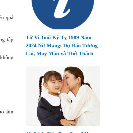
ệu quả
Tử Vi Tuổi Kỷ Tỵ 1989 Năm
ng tập
2024 Nữ Mạng: Dự Báo Tương
Lai, May Mắn và Thử Thách
 không
ho tâm