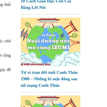
10 Cách Giáo Dục Con Cái
g thái
Bằng Lời Nói
úc chờ
ừ cộng
gày để
Tử vi trọn đời tuổi Canh Thân
1980 – Những bí mật đằng sau
nữ mạng Canh Thân