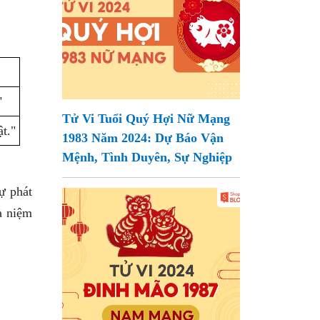
"
Tử Vi Tuổi Quý Hợi Nữ Mạng
t."
1983 Năm 2024: Dự Báo Vận
Mệnh, Tình Duyên, Sự Nghiệp
ự phát
à niệm