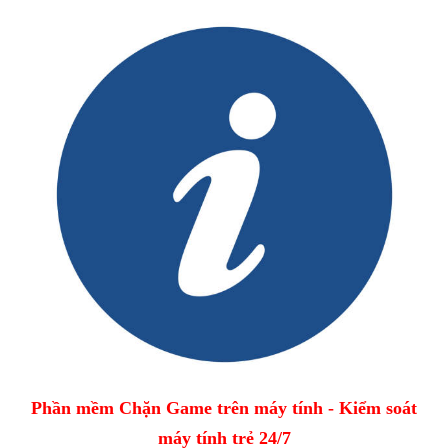
Phần mềm Chặn Game trên máy tính - Kiểm soát
máy tính trẻ 24/7