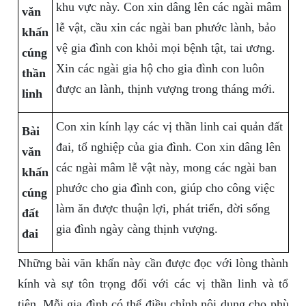
khu vực này. Con xin dâng lên các ngài mâm
văn
lễ vật, cầu xin các ngài ban phước lành, bảo
khấn
vệ gia đình con khỏi mọi bệnh tật, tai ương.
cúng
Xin các ngài gia hộ cho gia đình con luôn
thần
được an lành, thịnh vượng trong tháng mới.
linh
Con xin kính lạy các vị thần linh cai quản đất
Bài
đai, tổ nghiệp của gia đình. Con xin dâng lên
văn
các ngài mâm lễ vật này, mong các ngài ban
khấn
phước cho gia đình con, giúp cho công việc
cúng
làm ăn được thuận lợi, phát triển, đời sống
đất
gia đình ngày càng thịnh vượng.
đai
Những bài văn khấn này cần được đọc với lòng thành
kính và sự tôn trọng đối với các vị thần linh và tổ
tiên. Mỗi gia đình có thể điều chỉnh nội dung cho phù