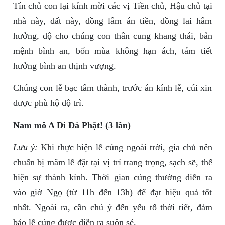
Tín chủ con lại kính mời các vị Tiền chủ, Hậu chủ tại
nhà này, đất này, đồng lâm án tiền, đồng lai hâm
hưởng, độ cho chúng con thân cung khang thái, bản
mệnh bình an, bốn mùa không hạn ách, tám tiết
hưởng bình an thịnh vượng.
Chúng con lễ bạc tâm thành, trước án kính lễ, cúi xin
được phù hộ độ trì.
Nam mô A Di Đà Phật! (3 lần)
Lưu ý:
Khi thực hiện lễ cúng ngoài trời, gia chủ nên
chuẩn bị mâm lễ đặt tại vị trí trang trọng, sạch sẽ, thể
hiện sự thành kính. Thời gian cúng thường diễn ra
vào giờ Ngọ (từ 11h đến 13h) để đạt hiệu quả tốt
nhất. Ngoài ra, cần chú ý đến yếu tố thời tiết, đảm
bảo lễ cúng được diễn ra suôn sẻ.