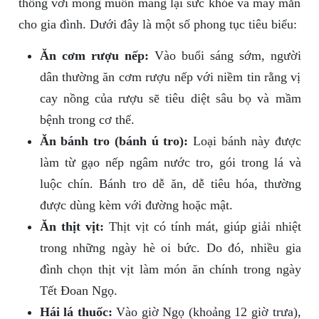
thống với mong muốn mang lại sức khỏe và may mắn
cho gia đình. Dưới đây là một số phong tục tiêu biểu:
Ăn cơm rượu nếp:
Vào buổi sáng sớm, người
dân thường ăn cơm rượu nếp với niềm tin rằng vị
cay nồng của rượu sẽ tiêu diệt sâu bọ và mầm
bệnh trong cơ thể.
Ăn bánh tro (bánh ú tro):
Loại bánh này được
làm từ gạo nếp ngâm nước tro, gói trong lá và
luộc chín. Bánh tro dễ ăn, dễ tiêu hóa, thường
được dùng kèm với đường hoặc mật.
Ăn thịt vịt:
Thịt vịt có tính mát, giúp giải nhiệt
trong những ngày hè oi bức. Do đó, nhiều gia
đình chọn thịt vịt làm món ăn chính trong ngày
Tết Đoan Ngọ.
Hái lá thuốc:
Vào giờ Ngọ (khoảng 12 giờ trưa),