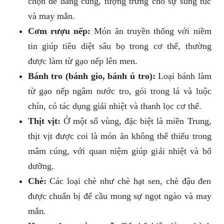
chọn để dâng cúng, tượng trưng cho sự sung túc
và may mắn.
Cơm rượu nếp:
Món ăn truyền thống với niềm
tin giúp tiêu diệt sâu bọ trong cơ thể, thường
được làm từ gạo nếp lên men.
Bánh tro (bánh gio, bánh ú tro):
Loại bánh làm
từ gạo nếp ngâm nước tro, gói trong lá và luộc
chín, có tác dụng giải nhiệt và thanh lọc cơ thể.
Thịt vịt:
Ở một số vùng, đặc biệt là miền Trung,
thịt vịt được coi là món ăn không thể thiếu trong
mâm cúng, với quan niệm giúp giải nhiệt và bổ
dưỡng.
Chè:
Các loại chè như chè hạt sen, chè đậu đen
được chuẩn bị để cầu mong sự ngọt ngào và may
mắn.