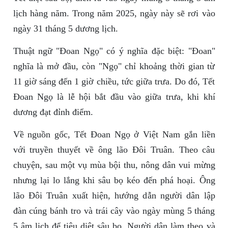
lịch hàng năm. Trong năm 2025, ngày này sẽ rơi vào
ngày 31 tháng 5 dương lịch.
Thuật ngữ "Đoan Ngọ" có ý nghĩa đặc biệt: "Đoan"
nghĩa là mở đầu, còn "Ngọ" chỉ khoảng thời gian từ
11 giờ sáng đến 1 giờ chiều, tức giữa trưa. Do đó, Tết
Đoan Ngọ là lễ hội bắt đầu vào giữa trưa, khi khí
dương đạt đỉnh điểm.
Về nguồn gốc, Tết Đoan Ngọ ở Việt Nam gắn liền
với truyền thuyết về ông lão Đôi Truân. Theo câu
chuyện, sau một vụ mùa bội thu, nông dân vui mừng
nhưng lại lo lắng khi sâu bọ kéo đến phá hoại. Ông
lão Đôi Truân xuất hiện, hướng dẫn người dân lập
đàn cúng bánh tro và trái cây vào ngày mùng 5 tháng
5 âm lịch để tiêu diệt sâu bọ. Người dân làm theo và