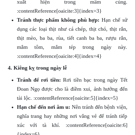
xuất hiện trong mâm cúng.
:contentReference[oaicite:3]{index=3}
Tránh thực phẩm không phù hợp:
Hạn chế sử
dụng các loại thịt như cá chép, thịt chó, thịt rắn,
thịt mèo, ba ba, rùa, tiết canh ba ba, rượu rắn,
mắm tôm, mắm tép trong ngày này.
:contentReference[oaicite:4]{index=4}
4. Kiêng kỵ trong ngày lễ
Tránh để rơi tiền:
Rơi tiền bạc trong ngày Tết
Đoan Ngọ được cho là điềm xui, ảnh hưởng đến
tài lộc. :contentReference[oaicite:5]{index=5}
Hạn chế đến nơi âm u:
Nên tránh đến bệnh viện,
nghĩa trang hay những nơi vắng vẻ để tránh tiếp
xúc với tà khí. :contentReference[oaicite:6]
{index=6}