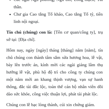
thần.
Chư gia Cao tằng Tổ khảo, Cao tằng Tổ tỷ, tiên
linh nội ngoại.
Tín chủ (chúng) con là:
[Tên cơ quan/công ty], trụ
sở tại: [Địa chỉ].
Hôm nay, ngày [ngày] tháng [tháng] năm [năm], tín
chủ chúng con thành tâm sắm sửa hương hoa, lễ vật,
bày lên trước án, kính mời các ngài giáng lâm thụ
hưởng lễ vật, phù hộ độ trì cho công ty chúng con
một năm mới an khang thịnh vượng, vạn sự hanh
thông, đắc tài đắc lộc, toàn thể cán bộ nhân viên dồi
dào sức khỏe, công việc thuận lợi, phát tài phát lộc.
Chúng con lễ bạc lòng thành, cúi xin chứng giám.