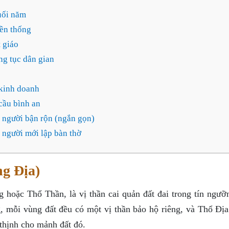
uối năm
yền thống
 giáo
ng tục dân gian
 kinh doanh
cầu bình an
 người bận rộn (ngắn gọn)
 người mới lập bàn thờ
ng Địa)
 hoặc Thổ Thần, là vị thần cai quản đất đai trong tín ngưỡ
, mỗi vùng đất đều có một vị thần bảo hộ riêng, và Thổ Địa
 thịnh cho mảnh đất đó.