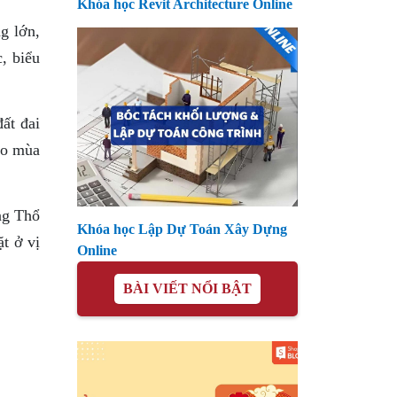
Khóa học Revit Architecture Online
g lớn,
, biểu
ất đai
ho mùa
ng Thổ
Khóa học Lập Dự Toán Xây Dựng
t ở vị
Online
BÀI VIẾT NỔI BẬT