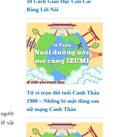
10 Cách Giáo Dục Con Cái
Bằng Lời Nói
Tử vi trọn đời tuổi Canh Thân
1980 – Những bí mật đằng sau
nữ mạng Canh Thân
a người
lễ vật