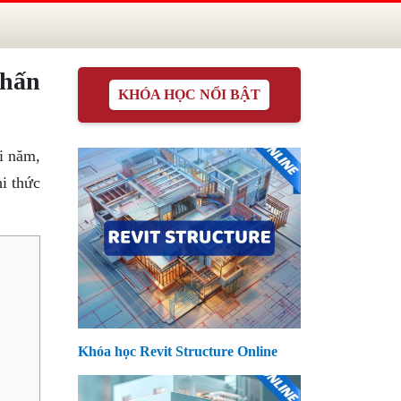
Khấn
KHÓA HỌC NỔI BẬT
ối năm,
i thức
Khóa học Revit Structure Online