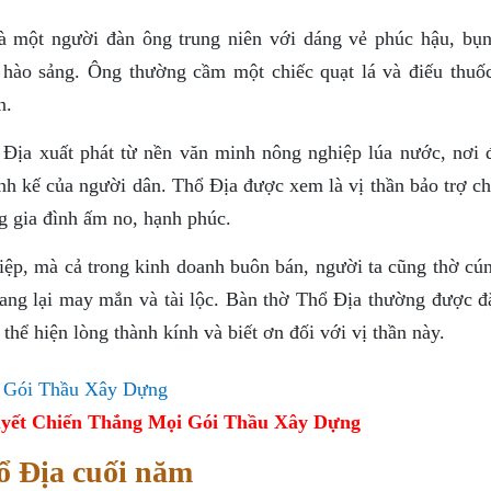
 một người đàn ông trung niên với dáng vẻ phúc hậu, bụn
à hào sảng. Ông thường cầm một chiếc quạt lá và điếu thuốc
n.
Địa xuất phát từ nền văn minh nông nghiệp lúa nước, nơi đ
inh kế của người dân. Thổ Địa được xem là vị thần bảo trợ c
g gia đình ấm no, hạnh phúc.
iệp, mà cả trong kinh doanh buôn bán, người ta cũng thờ cú
g lại may mắn và tài lộc. Bàn thờ Thổ Địa thường được đặ
 thể hiện lòng thành kính và biết ơn đối với vị thần này.
yết Chiến Thắng Mọi Gói Thầu Xây Dựng
hổ Địa cuối năm