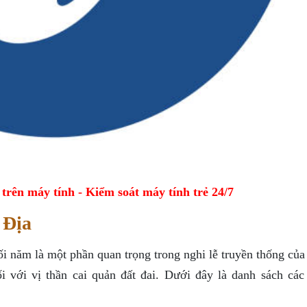
ên máy tính - Kiểm soát máy tính trẻ 24/7
 Địa
ối năm là một phần quan trọng trong nghi lễ truyền thống củ
ối với vị thần cai quản đất đai. Dưới đây là danh sách các 