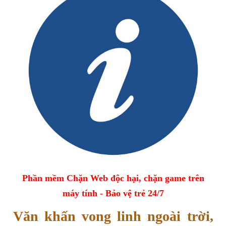
Phần mềm Chặn Web độc hại, chặn game trên
máy tính - Bảo vệ trẻ 24/7
Văn khấn vong linh ngoài trời,