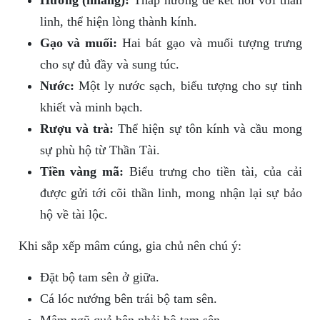
Hương (nhang):
Thắp hương để kết nối với thần
linh, thể hiện lòng thành kính.
Gạo và muối:
Hai bát gạo và muối tượng trưng
cho sự đủ đầy và sung túc.
Nước:
Một ly nước sạch, biểu tượng cho sự tinh
khiết và minh bạch.
Rượu và trà:
Thể hiện sự tôn kính và cầu mong
sự phù hộ từ Thần Tài.
Tiền vàng mã:
Biểu trưng cho tiền tài, của cải
được gửi tới cõi thần linh, mong nhận lại sự bảo
hộ về tài lộc.
Khi sắp xếp mâm cúng, gia chủ nên chú ý:
Đặt bộ tam sên ở giữa.
Cá lóc nướng bên trái bộ tam sên.