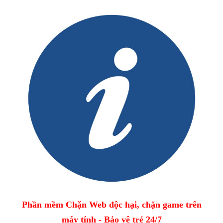
Phần mềm Chặn Web độc hại, chặn game trên
máy tính - Bảo vệ trẻ 24/7