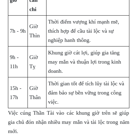
giờ
can
chi
Thời điểm vượng khí mạnh mẽ,
Giờ
7h - 9h
thích hợp để cầu tài lộc và sự
Thìn
nghiệp hanh thông.
Khung giờ cát lợi, giúp gia tăng
9h -
Giờ
may mắn và thuận lợi trong kinh
11h
Tỵ
doanh.
Thời gian tốt để tích lũy tài lộc và
15h -
Giờ
đảm bảo sự bền vững trong công
17h
Thân
việc.
Việc cúng Thần Tài vào các khung giờ trên sẽ giúp
gia chủ đón nhận nhiều may mắn và tài lộc trong năm
mới.