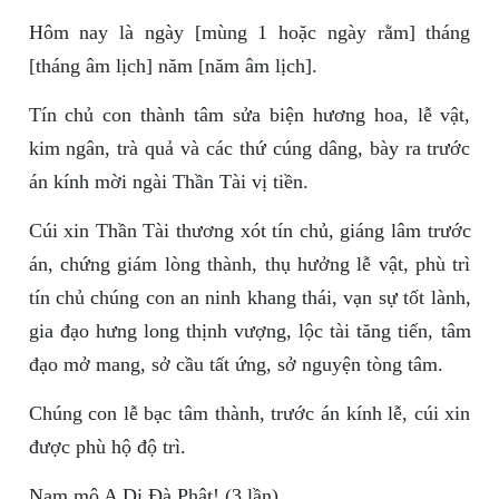
Hôm nay là ngày [mùng 1 hoặc ngày rằm] tháng
[tháng âm lịch] năm [năm âm lịch].
Tín chủ con thành tâm sửa biện hương hoa, lễ vật,
kim ngân, trà quả và các thứ cúng dâng, bày ra trước
án kính mời ngài Thần Tài vị tiền.
Cúi xin Thần Tài thương xót tín chủ, giáng lâm trước
án, chứng giám lòng thành, thụ hưởng lễ vật, phù trì
tín chủ chúng con an ninh khang thái, vạn sự tốt lành,
gia đạo hưng long thịnh vượng, lộc tài tăng tiến, tâm
đạo mở mang, sở cầu tất ứng, sở nguyện tòng tâm.
Chúng con lễ bạc tâm thành, trước án kính lễ, cúi xin
được phù hộ độ trì.
Nam mô A Di Đà Phật! (3 lần)