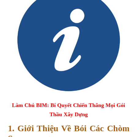
Làm Chủ BIM: Bí Quyết Chiến Thắng Mọi Gói
Thầu Xây Dựng
1. Giới Thiệu Về Bói Các Chòm