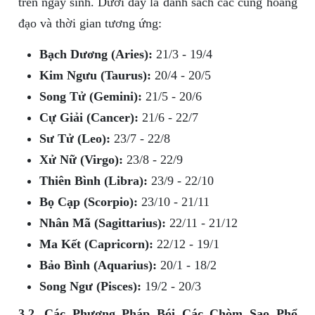
trên ngày sinh. Dưới đây là danh sách các cung hoàng
đạo và thời gian tương ứng:
Bạch Dương (Aries):
21/3 - 19/4
Kim Ngưu (Taurus):
20/4 - 20/5
Song Tử (Gemini):
21/5 - 20/6
Cự Giải (Cancer):
21/6 - 22/7
Sư Tử (Leo):
23/7 - 22/8
Xử Nữ (Virgo):
23/8 - 22/9
Thiên Bình (Libra):
23/9 - 22/10
Bọ Cạp (Scorpio):
23/10 - 21/11
Nhân Mã (Sagittarius):
22/11 - 21/12
Ma Kết (Capricorn):
22/12 - 19/1
Bảo Bình (Aquarius):
20/1 - 18/2
Song Ngư (Pisces):
19/2 - 20/3
3.2. Các Phương Pháp Bói Các Chòm Sao Phổ