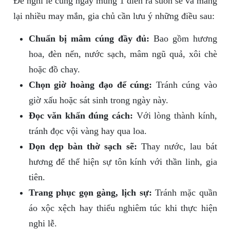
Để nghi lễ cúng ngày mùng 1 diễn ra suôn sẻ và mang
lại nhiều may mắn, gia chủ cần lưu ý những điều sau:
Chuẩn bị mâm cúng đầy đủ:
Bao gồm hương
hoa, đèn nến, nước sạch, mâm ngũ quả, xôi chè
hoặc đồ chay.
Chọn giờ hoàng đạo để cúng:
Tránh cúng vào
giờ xấu hoặc sát sinh trong ngày này.
Đọc văn khấn đúng cách:
Với lòng thành kính,
tránh đọc vội vàng hay qua loa.
Dọn dẹp bàn thờ sạch sẽ:
Thay nước, lau bát
hương để thể hiện sự tôn kính với thần linh, gia
tiên.
Trang phục gọn gàng, lịch sự:
Tránh mặc quần
áo xộc xệch hay thiếu nghiêm túc khi thực hiện
nghi lễ.