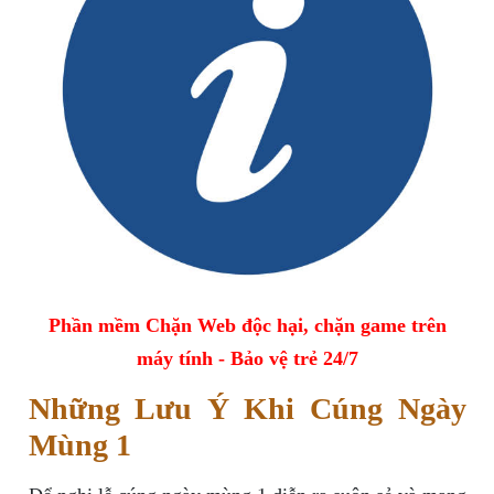
Phần mềm Chặn Web độc hại, chặn game trên
máy tính - Bảo vệ trẻ 24/7
Những Lưu Ý Khi Cúng Ngày
Mùng 1