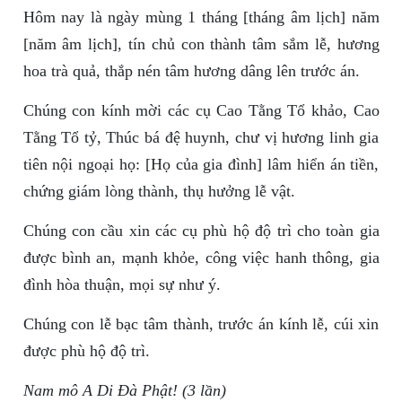
Hôm nay là ngày mùng 1 tháng [tháng âm lịch] năm
[năm âm lịch], tín chủ con thành tâm sắm lễ, hương
hoa trà quả, thắp nén tâm hương dâng lên trước án.
Chúng con kính mời các cụ Cao Tằng Tổ khảo, Cao
Tằng Tổ tỷ, Thúc bá đệ huynh, chư vị hương linh gia
tiên nội ngoại họ: [Họ của gia đình] lâm hiển án tiền,
chứng giám lòng thành, thụ hưởng lễ vật.
Chúng con cầu xin các cụ phù hộ độ trì cho toàn gia
được bình an, mạnh khỏe, công việc hanh thông, gia
đình hòa thuận, mọi sự như ý.
Chúng con lễ bạc tâm thành, trước án kính lễ, cúi xin
được phù hộ độ trì.
Nam mô A Di Đà Phật! (3 lần)