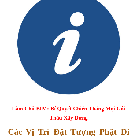
Làm Chủ BIM: Bí Quyết Chiến Thắng Mọi Gói
Thầu Xây Dựng
Các Vị Trí Đặt Tượng Phật Di