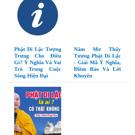
Phật Di Lặc Tượng
Nằm Mơ Thấy
Trưng Cho Điều
Tượng Phật Di Lặc
Gì? Ý Nghĩa Và Vai
- Giải Mã Ý Nghĩa,
Trò Trong Cuộc
Điềm Báo Và Lời
Sống Hiện Đại
Khuyên