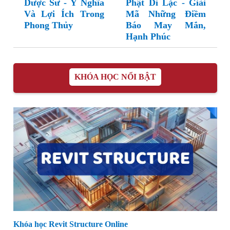
Dược Sư - Ý Nghĩa
Phật Di Lặc - Giải
Và Lợi Ích Trong
Mã Những Điềm
Phong Thủy
Báo May Mắn,
Hạnh Phúc
KHÓA HỌC NỔI BẬT
Khóa học Revit Structure Online