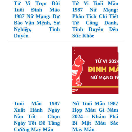
Tử Vi Trọn Đời
Tử Vi Tuổi Mão
Tuổi Đinh Mão
1987 Nữ Mạng:
1987 Nữ Mạng: Dự
Phân Tích Chi Tiết
Báo Vận Mệnh, Sự
Từ Công Danh,
Nghiệp, Tình
Tình Duyên Đến
Duyên
Sức Khỏe
Tuổi Mão 1987
Nữ Tuổi Mão 1987
Xuất Hành Ngày
Hợp Màu Gì Năm
Nào Tốt - Chọn
2024 - Khám Phá
Ngày Tốt Để Tăng
Bí Mật Màu Sắc
Cường May Mắn
May Mắn