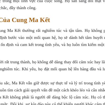
 trong mọi lĩnh vực của cuộc sống. Họ sẵn sàng đối mặt v
chắc, đầy thành công.
 Của Cung Ma Kết
ung Ma Kết thường rất nghiêm túc và tận tâm. Họ không p
định bước vào một mối quan hệ, họ sẽ dành hết tâm huyết 
 ổn định và cam kết trong tình yêu, và họ luôn tìm kiếm một
i rất trung thành, họ không dễ dàng thay đổi cảm xúc hay lã
nghiêm túc. Khi yêu, họ đặt mối quan hệ lên hàng đầu và l
 sắc, Ma Kết vẫn giữ được sự thực tế và lý trí trong tình y
uôn tìm cách giải quyết vấn đề một cách khéo léo và cân nhắ
Kết không phải là người dễ dàng bộc lộ cảm xúc. Họ có t
 mức. Đôi khi, sự kín đáo này có thể khiến người khác cảm t