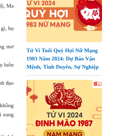
độ, Ma
gì, họ
ông mơ
Tử Vi Tuổi Quý Hợi Nữ Mạng
1983 Năm 2024: Dự Báo Vận
ọ luôn
Mệnh, Tình Duyên, Sự Nghiệp
nh đạo
 không
i xung