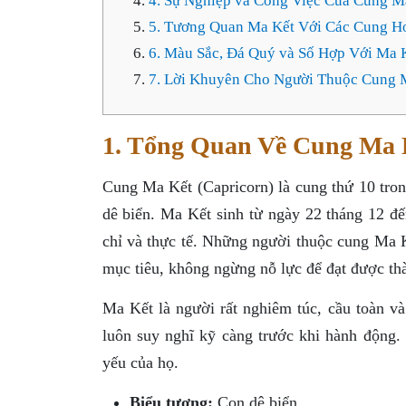
4. Sự Nghiệp và Công Việc Của Cung M
5. Tương Quan Ma Kết Với Các Cung H
6. Màu Sắc, Đá Quý và Số Hợp Với Ma 
7. Lời Khuyên Cho Người Thuộc Cung 
1. Tổng Quan Về Cung Ma 
Cung Ma Kết (Capricorn) là cung thứ 10 tron
dê biển. Ma Kết sinh từ ngày 22 tháng 12 đế
chỉ và thực tế. Những người thuộc cung Ma K
mục tiêu, không ngừng nỗ lực để đạt được th
Ma Kết là người rất nghiêm túc, cầu toàn và 
luôn suy nghĩ kỹ càng trước khi hành động. 
yếu của họ.
Biểu tượng:
Con dê biển