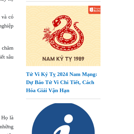
 và có
nghiệp
à chăm
iết sâu
Tử Vi Kỷ Tỵ 2024 Nam Mạng:
Dự Báo Tử Vi Chi Tiết, Cách
Hóa Giải Vận Hạn
 Họ là
 những