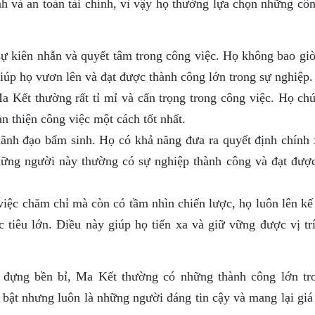
nh và an toàn tài chính, vì vậy họ thường lựa chọn những cô
ự kiên nhẫn và quyết tâm trong công việc. Họ không bao giờ
iúp họ vươn lên và đạt được thành công lớn trong sự nghiệp.
Kết thường rất tỉ mỉ và cẩn trọng trong công việc. Họ chú
àn thiện công việc một cách tốt nhất.
ãnh đạo bẩm sinh. Họ có khả năng đưa ra quyết định chính 
ững người này thường có sự nghiệp thành công và đạt được 
iệc chăm chỉ mà còn có tầm nhìn chiến lược, họ luôn lên kế
tiêu lớn. Điều này giúp họ tiến xa và giữ vững được vị trí
u đựng bền bỉ, Ma Kết thường có những thành công lớn tr
 bật nhưng luôn là những người đáng tin cậy và mang lại giá 