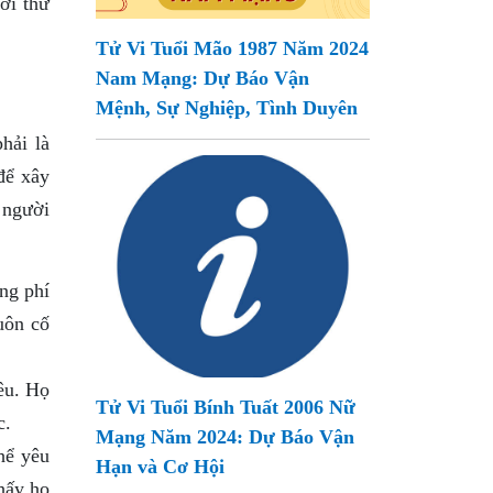
ới thử
Tử Vi Tuổi Mão 1987 Năm 2024
Nam Mạng: Dự Báo Vận
Mệnh, Sự Nghiệp, Tình Duyên
hải là
để xây
 người
ng phí
uôn cố
êu. Họ
Tử Vi Tuổi Bính Tuất 2006 Nữ
c.
Mạng Năm 2024: Dự Báo Vận
hể yêu
Hạn và Cơ Hội
hấy họ