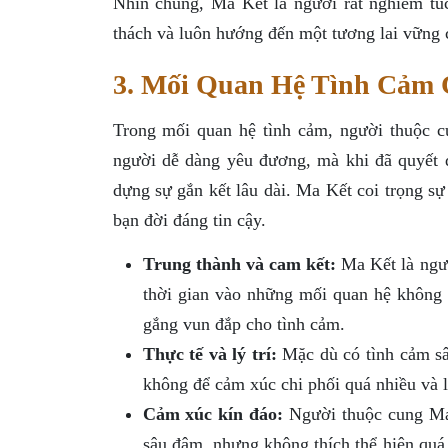
Nhìn chung, Ma Kết là người rất nghiêm túc
thách và luôn hướng đến một tương lai vững 
3. Mối Quan Hệ Tình Cảm
Trong mối quan hệ tình cảm, người thuộc c
người dễ dàng yêu đương, mà khi đã quyết 
dựng sự gắn kết lâu dài. Ma Kết coi trọng sự
bạn đời đáng tin cậy.
Trung thành và cam kết:
Ma Kết là ngườ
thời gian vào những mối quan hệ không 
gắng vun đắp cho tình cảm.
Thực tế và lý trí:
Mặc dù có tình cảm sâu
không để cảm xúc chi phối quá nhiều và l
Cảm xúc kín đáo:
Người thuộc cung Ma 
sâu đậm, nhưng không thích thể hiện quá