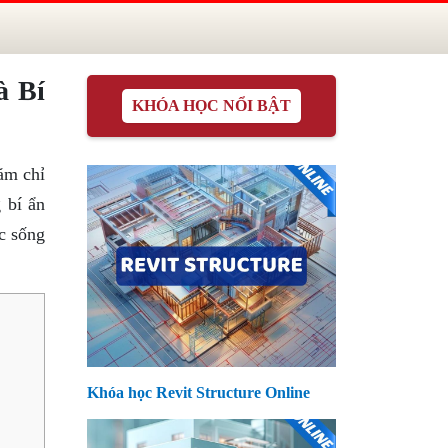
à Bí
KHÓA HỌC NỔI BẬT
ăm chỉ
 bí ẩn
c sống
Khóa học Revit Structure Online