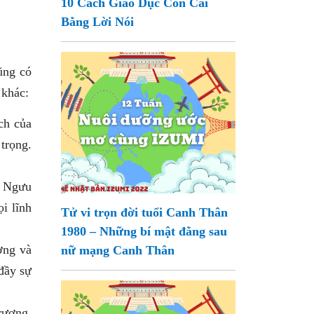
10 Cách Giáo Dục Con Cái
Bằng Lời Nói
ũng có
 khác:
ch của
trọng.
m Ngưu
ọi lĩnh
Tử vi trọn đời tuổi Canh Thân
1980 – Những bí mật đằng sau
ơng và
nữ mạng Canh Thân
đầy sự
rương.