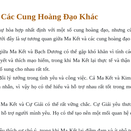
 Các Cung Hoàng Đạo Khác
sự hòa hợp nhất định với một số cung hoàng đạo, nhưng c
ới đây là sự tương quan giữa Ma Kết và các cung hoàng đạo
iữa Ma Kết và Bạch Dương có thể gặp khó khăn vì tính cá
ết và thích mạo hiểm, trong khi Ma Kết lại thực tế và thận 
ổ sung cho nhau rất tốt.
ôi lý tưởng trong tình yêu và công việc. Cả Ma Kết và Ki
n nhẫn, vì vậy họ có thể hiểu và hỗ trợ nhau rất tốt trong m
Ma Kết và Cự Giải có thể rất vững chắc. Cự Giải yêu thư
à hỗ trợ người mình yêu. Họ có thể tạo nên một mối quan hệ 
 thích sự chú ý, trong khi Ma Kết lại điềm đạm và ít phô t