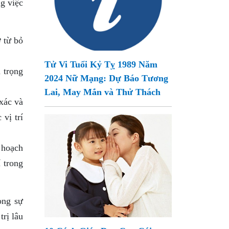
ng việc
 từ bỏ
Tử Vi Tuổi Kỷ Tỵ 1989 Năm
 trọng
2024 Nữ Mạng: Dự Báo Tương
Lai, May Mắn và Thử Thách
xác và
vị trí
 hoạch
 trong
ong sự
trị lâu