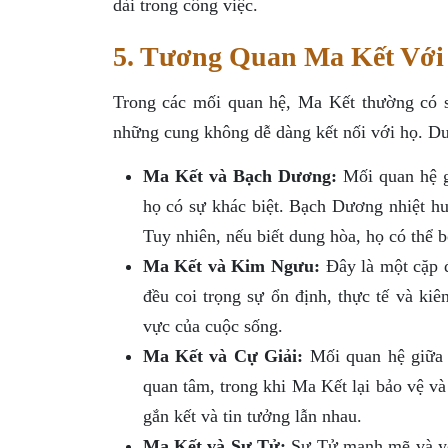
dài trong công việc.
5. Tương Quan Ma Kết Với
Trong các mối quan hệ, Ma Kết thường có 
những cung không dễ dàng kết nối với họ. Dư
Ma Kết và Bạch Dương:
Mối quan hệ g
họ có sự khác biệt. Bạch Dương nhiệt huy
Tuy nhiên, nếu biết dung hòa, họ có thể b
Ma Kết và Kim Ngưu:
Đây là một cặp đ
đều coi trọng sự ổn định, thực tế và kiê
vực của cuộc sống.
Ma Kết và Cự Giải:
Mối quan hệ giữa 
quan tâm, trong khi Ma Kết lại bảo vệ v
gắn kết và tin tưởng lẫn nhau.
Ma Kết và Sư Tử:
Sư Tử mạnh mẽ và yêu