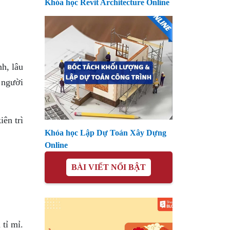
Khóa học Revit Architecture Online
h, lâu
 người
ên trì
Khóa học Lập Dự Toán Xây Dựng
Online
BÀI VIẾT NỔI BẬT
tỉ mỉ.