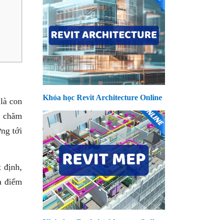
Khóa học Revit Architecture Online
là con
, chăm
ng tới
 định,
à điểm