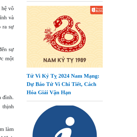
 hệ vô
ĩnh và
 ra sự
đến sự
ợc một
Tử Vi Kỷ Tỵ 2024 Nam Mạng:
Dự Báo Tử Vi Chi Tiết, Cách
Hóa Giải Vận Hạn
 đình.
 thịnh
ám làm