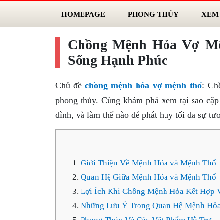
HOMEPAGE
PHONG THỦY
XEM
Chồng Mệnh Hỏa Vợ Mệ
Sống Hạnh Phúc
Chủ đề
chồng mệnh hỏa vợ mệnh thổ
: Ch
phong thủy. Cùng khám phá xem tại sao cặp 
đình, và làm thế nào để phát huy tối đa sự t
Giới Thiệu Về Mệnh Hỏa và Mệnh Thổ
Quan Hệ Giữa Mệnh Hỏa và Mệnh Thổ
Lợi Ích Khi Chồng Mệnh Hỏa Kết Hợp 
Những Lưu Ý Trong Quan Hệ Mệnh Hỏ
Phong Thủy Và Các Vật Phẩm Hỗ Trợ