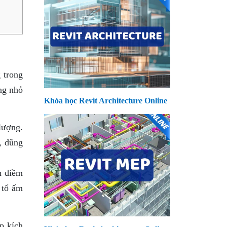
 trong
ng nhỏ
Khóa học Revit Architecture Online
lượng.
, dũng
h điềm
 tổ ấm
p kích