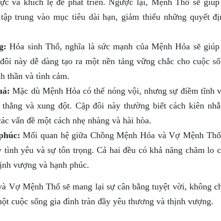
ực và khích lệ để phát triển. Ngược lại, Mệnh Thổ sẽ giú
tập trung vào mục tiêu dài hạn, giảm thiểu những quyết đị
g:
Hỏa sinh Thổ, nghĩa là sức mạnh của Mệnh Hỏa sẽ giú
đôi này dễ dàng tạo ra một nền tảng vững chắc cho cuộc số
nh thần và tình cảm.
uả:
Mặc dù Mệnh Hỏa có thể nóng vội, nhưng sự điềm tĩnh v
thẳng và xung đột. Cặp đôi này thường biết cách kiên nhẫ
 các vấn đề một cách nhẹ nhàng và hài hòa.
phúc:
Mối quan hệ giữa Chồng Mệnh Hỏa và Vợ Mệnh Th
y tình yêu và sự tôn trọng. Cả hai đều có khả năng chăm lo 
hịnh vượng và hạnh phúc.
à Vợ Mệnh Thổ sẽ mang lại sự cân bằng tuyệt vời, không ch
ột cuộc sống gia đình tràn đầy yêu thương và thịnh vượng.