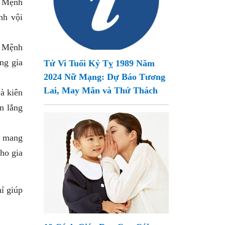
p Mệnh
nh vội
p Mệnh
ng gia
Tử Vi Tuổi Kỷ Tỵ 1989 Năm
2024 Nữ Mạng: Dự Báo Tương
Lai, May Mắn và Thử Thách
à kiên
n lắng
ổ mang
cho gia
ỉ giúp