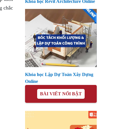
Khóa học Revit Architecture Online
ng chắc
Khóa học Lập Dự Toán Xây Dựng
Online
BÀI VIẾT NỔI BẬT