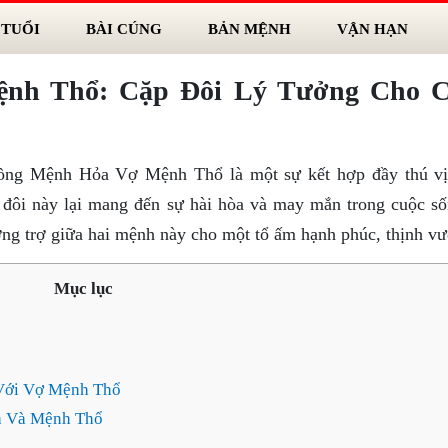
 TUỔI
BÀI CÚNG
BẢN MỆNH
VẬN HẠN
nh Thổ: Cặp Đôi Lý Tưởng Cho C
ồng Mệnh Hỏa Vợ Mệnh Thổ là một sự kết hợp đầy thú vị
đôi này lại mang đến sự hài hòa và may mắn trong cuộc số
ương trợ giữa hai mệnh này cho một tổ ấm hạnh phúc, thịnh v
Mục lục
Với Vợ Mệnh Thổ
a Và Mệnh Thổ