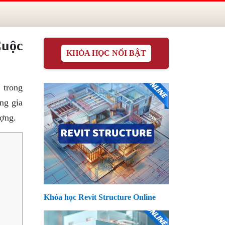
uộc
KHÓA HỌC NỔI BẬT
 trong
ng gia
ượng.
Khóa học Revit Structure Online