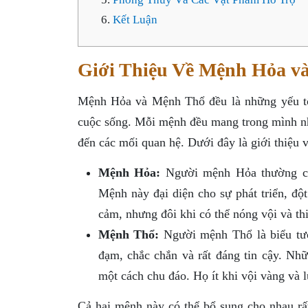
Kết Luận
Giới Thiệu Về Mệnh Hỏa v
Mệnh Hỏa và Mệnh Thổ đều là những yếu tố 
cuộc sống. Mỗi mệnh đều mang trong mình nh
đến các mối quan hệ. Dưới đây là giới thiệu 
Mệnh Hỏa:
Người mệnh Hỏa thường có 
Mệnh này đại diện cho sự phát triển, độ
cảm, nhưng đôi khi có thể nóng vội và th
Mệnh Thổ:
Người mệnh Thổ là biểu tượ
đạm, chắc chắn và rất đáng tin cậy. Nh
một cách chu đáo. Họ ít khi vội vàng và 
Cả hai mệnh này có thể bổ sung cho nhau rấ