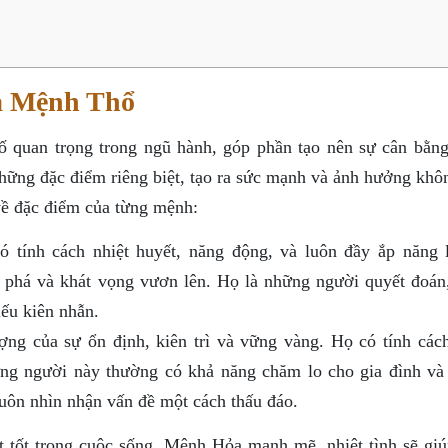
à Mệnh Thổ
quan trọng trong ngũ hành, góp phần tạo nên sự cân bằng
ững đặc điểm riêng biệt, tạo ra sức mạnh và ảnh hưởng khô
về đặc điểm của từng mệnh:
tính cách nhiệt huyết, năng động, và luôn đầy ắp năng 
t phá và khát vọng vươn lên. Họ là những người quyết đoán
iếu kiên nhẫn.
ng của sự ổn định, kiên trì và vững vàng. Họ có tính các
ững người này thường có khả năng chăm lo cho gia đình và
luôn nhìn nhận vấn đề một cách thấu đáo.
t tốt trong cuộc sống. Mệnh Hỏa mạnh mẽ, nhiệt tình sẽ giú