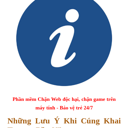
Phần mềm Chặn Web độc hại, chặn game trên
máy tính - Bảo vệ trẻ 24/7
Những Lưu Ý Khi Cúng Khai