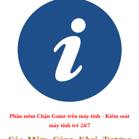
Phần mềm Chặn Game trên máy tính - Kiểm soát
máy tính trẻ 24/7