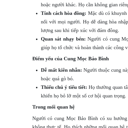
hoặc người khác. Họ cần không gian riêng 
Tính cách hòa đồng:
Mặc dù có khuynh h
nối với mọi người. Họ dễ dàng hòa nhập 
lượng sau khi tiếp xúc với đám đông.
Quan sát nhạy bén:
Người có cung Mọc 
giúp họ tổ chức và hoàn thành các công v
Điểm yếu của Cung Mọc Bảo Bình
Dễ mất kiên nhẫn:
Người thuộc cung này
hoặc quá gò bó.
Thiếu chú ý tiểu tiết:
Họ thường quan tâm
khiến họ bỏ lỡ một số cơ hội quan trọng.
Trong mối quan hệ
Người có cung Mọc Bảo Bình có xu hướng c
không thực tế. Họ thích những mối quan hệ tự