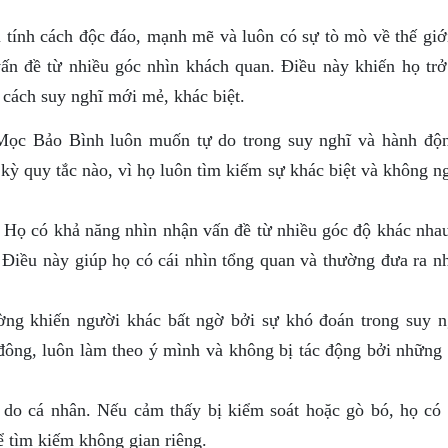
ính cách độc đáo, mạnh mẽ và luôn có sự tò mò về thế giớ
ấn đề từ nhiều góc nhìn khách quan. Điều này khiến họ trở
 cách suy nghĩ mới mẻ, khác biệt.
ọc Bảo Bình luôn muốn tự do trong suy nghĩ và hành độ
 kỳ quy tắc nào, vì họ luôn tìm kiếm sự khác biệt và không n
Họ có khả năng nhìn nhận vấn đề từ nhiều góc độ khác nhau
. Điều này giúp họ có cái nhìn tổng quan và thường đưa ra n
g khiến người khác bất ngờ bởi sự khó đoán trong suy n
đông, luôn làm theo ý mình và không bị tác động bởi những 
 do cá nhân. Nếu cảm thấy bị kiểm soát hoặc gò bó, họ có 
ể tìm kiếm không gian riêng.