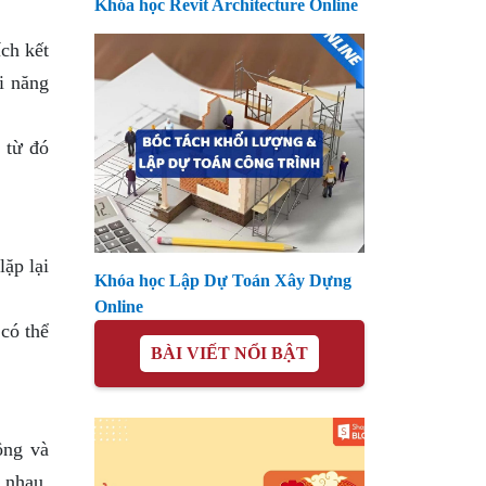
Khóa học Revit Architecture Online
ch kết
i năng
 từ đó
ặp lại
Khóa học Lập Dự Toán Xây Dựng
Online
có thể
BÀI VIẾT NỔI BẬT
ộng và
 nhau.