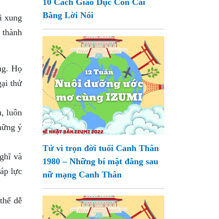
10 Cách Giáo Dục Con Cái
Bằng Lời Nói
i xung
 thành
ng. Họ
gại thử
, luôn
hững ý
Tử vi trọn đời tuổi Canh Thân
ghĩ và
1980 – Những bí mật đằng sau
áp lực
nữ mạng Canh Thân
thể dễ