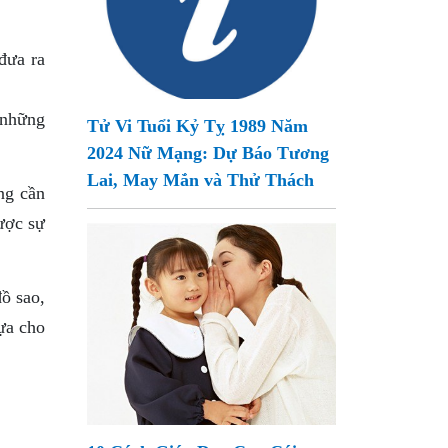
đưa ra
 những
Tử Vi Tuổi Kỷ Tỵ 1989 Năm
2024 Nữ Mạng: Dự Báo Tương
Lai, May Mắn và Thử Thách
ng cần
ược sự
đồ sao,
ựa cho