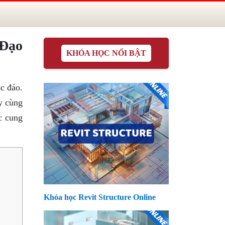
 Đạo
KHÓA HỌC NỔI BẬT
c đáo.
y cùng
c cung
Khóa học Revit Structure Online