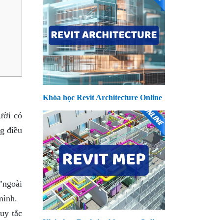
Khóa học Revit Architecture Online
ười có
g điều
"ngoài
mình.
uy tắc