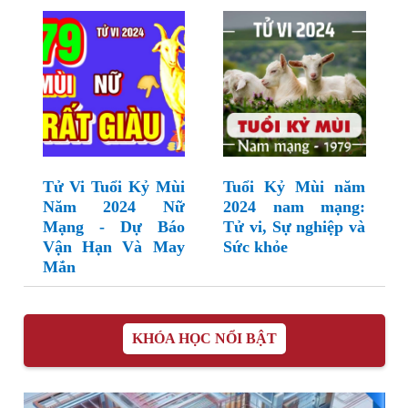
Tử Vi Tuổi Kỷ Mùi
Tuổi Kỷ Mùi năm
Năm 2024 Nữ
2024 nam mạng:
Mạng - Dự Báo
Tử vi, Sự nghiệp và
Vận Hạn Và May
Sức khỏe
Mắn
KHÓA HỌC NỔI BẬT