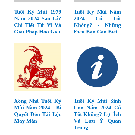
Tuổi Kỷ Mùi 1979
Tuổi Kỷ Mùi Năm
Năm 2024 Sao Gì?
2024 Có Tốt
Chi Tiết Tử Vi Và
Không? - Những
Giải Pháp Hóa Giải
Điều Bạn Cần Biết
Xông Nhà Tuổi Kỷ
Tuổi Kỷ Mùi Sinh
Mùi Năm 2024 - Bí
Con Năm 2024 Có
Quyết Đón Tài Lộc
Tốt Không? Lợi Ích
May Mắn
Và Lưu Ý Quan
Trọng