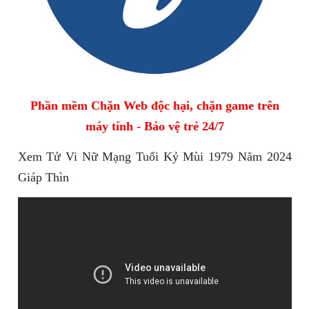
Phần mềm Chặn Web độc hại, chặn game trên
máy tính - Bảo vệ trẻ 24/7
Xem Tử Vi Nữ Mạng Tuổi Kỷ Mùi 1979 Năm 2024
Giáp Thìn