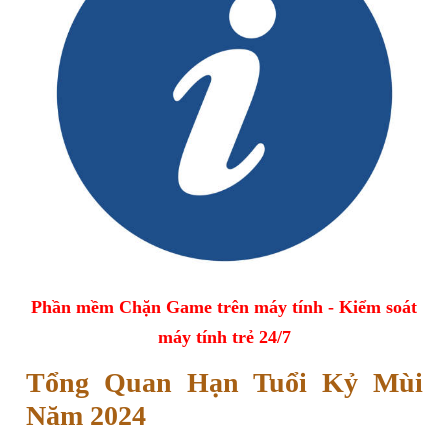
Phần mềm Chặn Game trên máy tính - Kiểm soát
máy tính trẻ 24/7
Tổng Quan Hạn Tuổi Kỷ Mùi
Năm 2024