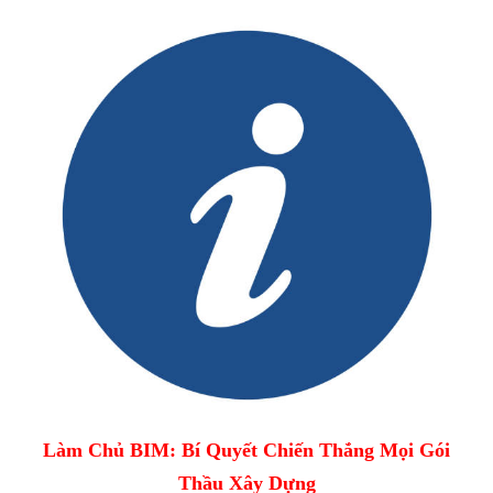
Làm Chủ BIM: Bí Quyết Chiến Thắng Mọi Gói
Thầu Xây Dựng