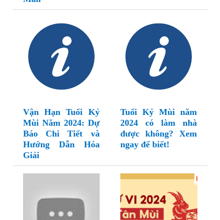
Vận Hạn Tuổi Kỷ
Tuổi Kỷ Mùi năm
Mùi Năm 2024: Dự
2024 có làm nhà
Báo Chi Tiết và
được không? Xem
Hướng Dẫn Hóa
ngay để biết!
Giải