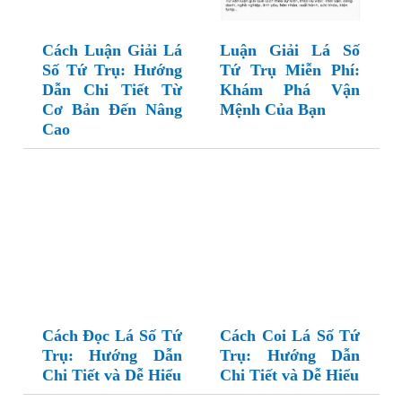
Cách Luận Giải Lá
Luận Giải Lá Số
Số Tứ Trụ: Hướng
Tứ Trụ Miễn Phí:
Dẫn Chi Tiết Từ
Khám Phá Vận
Cơ Bản Đến Nâng
Mệnh Của Bạn
Cao
Cách Đọc Lá Số Tứ
Cách Coi Lá Số Tứ
Trụ: Hướng Dẫn
Trụ: Hướng Dẫn
Chi Tiết và Dễ Hiểu
Chi Tiết và Dễ Hiểu