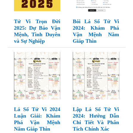
Tử Vi Trọn Đời
Bói Lá Số Tử Vi
2025: Dự Báo Vận
2024: Khám Phá
Mệnh, Tình Duyên
Vận Mệnh Năm
và Sự Nghiệp
Giáp Thìn
Lá Số Tử Vi 2024
Lập Lá Số Tử Vi
Luận Giải: Khám
2024: Hướng Dẫn
Phá Vận Mệnh
Chi Tiết Và Phân
Năm Giáp Thìn
Tích Chính Xác