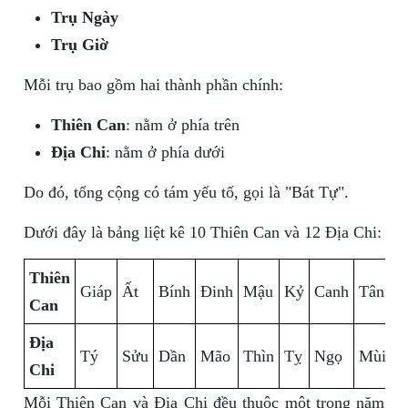
Trụ Ngày
Trụ Giờ
Mỗi trụ bao gồm hai thành phần chính:
Thiên Can
: nằm ở phía trên
Địa Chi
: nằm ở phía dưới
Do đó, tổng cộng có tám yếu tố, gọi là "Bát Tự".
Dưới đây là bảng liệt kê 10 Thiên Can và 12 Địa Chi:
Thiên
Giáp
Ất
Bính
Đinh
Mậu
Kỷ
Canh
Tân
N
Can
Địa
Tý
Sửu
Dần
Mão
Thìn
Tỵ
Ngọ
Mùi
T
Chi
Mỗi Thiên Can và Địa Chi đều thuộc một trong năm