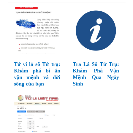
Tử vi lá số Tứ trụ:
Tra Lá Số Tứ Trụ:
Khám phá bí ẩn
Khám Phá Vận
vận mệnh và đời
Mệnh Qua Ngày
sống của bạn
Sinh