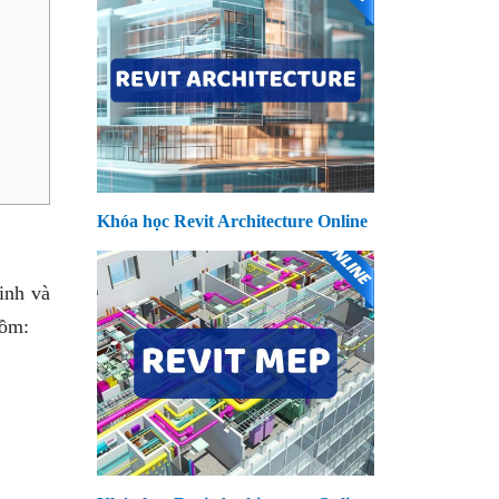
Khóa học Revit Architecture Online
inh và
gồm: