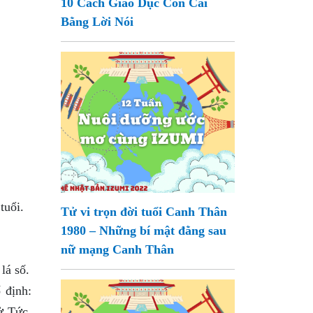
10 Cách Giáo Dục Con Cái
Bằng Lời Nói
tuổi.
Tử vi trọn đời tuổi Canh Thân
1980 – Những bí mật đằng sau
nữ mạng Canh Thân
lá số.
 định:
ử Tức,