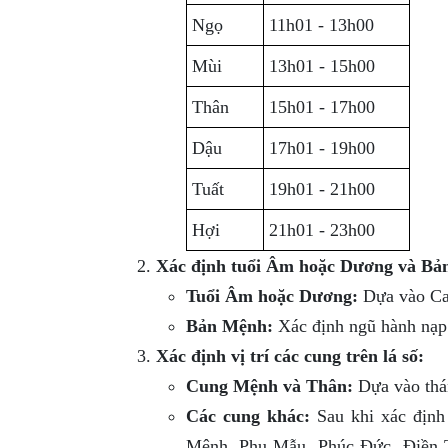
Ngọ
11h01 - 13h00
Mùi
13h01 - 15h00
Thân
15h01 - 17h00
Dậu
17h01 - 19h00
Tuất
19h01 - 21h00
Hợi
21h01 - 23h00
Xác định tuổi Âm hoặc Dương và Bả
Tuổi Âm hoặc Dương:
Dựa vào Can
Bản Mệnh:
Xác định ngũ hành nạp 
Xác định vị trí các cung trên lá số:
Cung Mệnh và Thân:
Dựa vào thán
Các cung khác:
Sau khi xác định 
Mệnh, Phụ Mẫu, Phúc Đức, Điền T