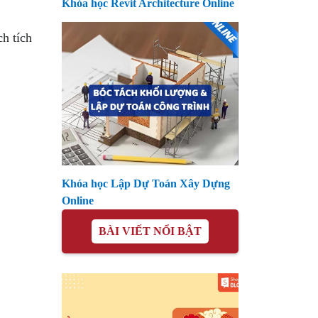
Khóa học Revit Architecture Online
ch tích
Khóa học Lập Dự Toán Xây Dựng
Online
BÀI VIẾT NỔI BẬT