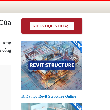
 Của
KHÓA HỌC NỔI BẬT
 tương
hư công
Khóa học Revit Structure Online