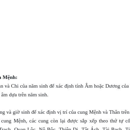
n Mệnh:
 và Chi của năm sinh để xác định tính Âm hoặc Dương của 
âm dựa trên năm sinh.
g và giờ sinh để xác định vị trí của cung Mệnh và Thân trên 
cung Mệnh, các cung còn lại được sắp xếp theo thứ tự cố
rạch, Quan Lộc, Nô Bộc, Thiên Di, Tật Ách, Tài Bạch, T