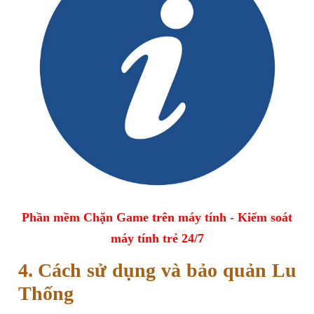
Phần mềm Chặn Game trên máy tính - Kiểm soát
máy tính trẻ 24/7
4. Cách sử dụng và bảo quản Lu
Thống