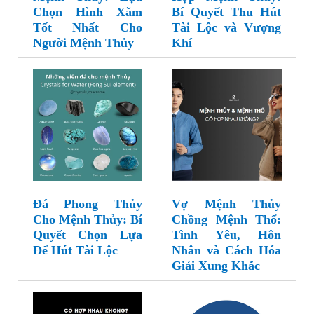
Chọn Hình Xăm
Bí Quyết Thu Hút
Tốt Nhất Cho
Tài Lộc và Vượng
Người Mệnh Thủy
Khí
Đá Phong Thủy
Vợ Mệnh Thủy
Cho Mệnh Thủy: Bí
Chồng Mệnh Thổ:
Quyết Chọn Lựa
Tình Yêu, Hôn
Để Hút Tài Lộc
Nhân và Cách Hóa
Giải Xung Khắc