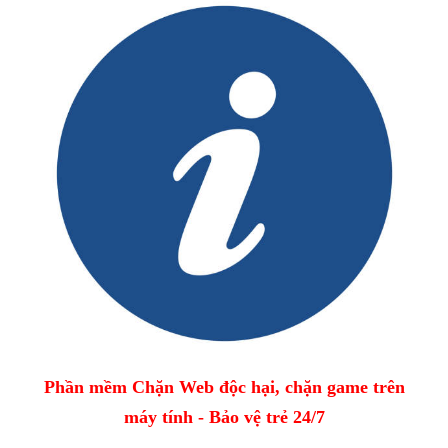
Phần mềm Chặn Web độc hại, chặn game trên
máy tính - Bảo vệ trẻ 24/7