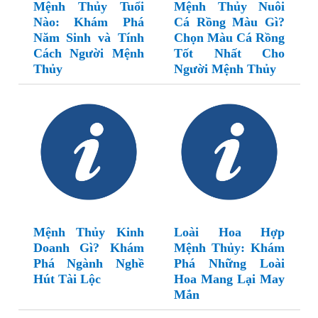
Mệnh Thủy Tuổi
Mệnh Thủy Nuôi
Nào: Khám Phá
Cá Rồng Màu Gì?
Năm Sinh và Tính
Chọn Màu Cá Rồng
Cách Người Mệnh
Tốt Nhất Cho
Thủy
Người Mệnh Thủy
Mệnh Thủy Kinh
Loài Hoa Hợp
Doanh Gì? Khám
Mệnh Thủy: Khám
Phá Ngành Nghề
Phá Những Loài
Hút Tài Lộc
Hoa Mang Lại May
Mắn