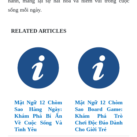
hành, mang lại sự hài hòa và niềm vui trong cuộc
sống mỗi ngày.
RELATED ARTICLES
Mật Ngữ 12 Chòm
Mật Ngữ 12 Chòm
Sao Hàng Ngày:
Sao Board Game:
Khám Phá Bí Ẩn
Khám Phá Trò
Về Cuộc Sống Và
Chơi Độc Đáo Dành
Tình Yêu
Cho Giới Trẻ