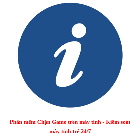
Phần mềm Chặn Game trên máy tính - Kiểm soát
máy tính trẻ 24/7