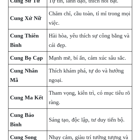
Cung Sư Tử
Tự tin, lãnh đạo, thích nổi bật.
Chăm chỉ, cầu toàn, tỉ mỉ trong mọi
Cung Xử Nữ
việc.
Cung Thiên
Hài hòa, yêu thích sự công bằng và
Bình
cái đẹp.
Cung Bọ Cạp
Mạnh mẽ, bí ẩn, cảm xúc sâu sắc.
Cung Nhân
Thích khám phá, tự do và hướng
Mã
ngoại.
Tham vọng, kiên trì, có mục tiêu rõ
Cung Ma Kết
ràng.
Cung Bảo
Sáng tạo, độc lập, tư duy tiến bộ.
Bình
Cung Song
Nhạy cảm, giàu trí tưởng tượng và