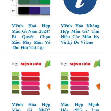
Mệnh Hoả Hợp
Mệnh Hỏa Không
Màu Gì Năm 2024?
Hợp Màu Gì? Tìm
Bí Quyết Chọn
Hiểu Các Màu Kỵ
Màu May Mắn Và
Và Lý Do Vì Sao
Thu Hút Tài Lộc
Mệnh Hỏa Hợp
Màu Hợp Mệnh
Màu Gì Nhất?
Hỏa 1995 - Lựa