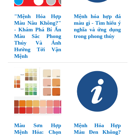
"Mệnh Hỏa Hợp
Mệnh hỏa hợp đá
Màu Nâu Không?"
màu gì - Tìm hiểu ý
- Khám Phá Bí Ẩn
nghĩa và ứng dụng
Màu Sắc Phong
trong phong thủy
Thủy Và Ảnh
Hưởng Tới Vận
Mệnh
Màu Sơn Hợp
Mệnh Hỏa Hợp
Mệnh Hỏa: Chọn
Màu Đen Không?