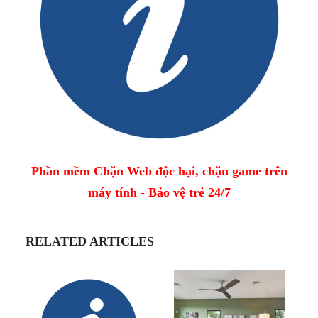
Phần mềm Chặn Web độc hại, chặn game trên
máy tính - Bảo vệ trẻ 24/7
RELATED ARTICLES