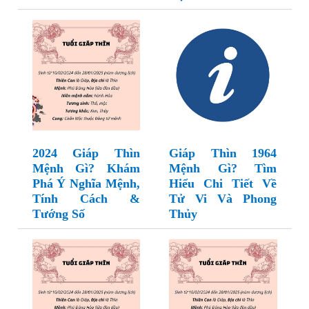
2024 Giáp Thìn
Giáp Thìn 1964
Mệnh Gì? Khám
Mệnh Gì? Tìm
Phá Ý Nghĩa Mệnh,
Hiểu Chi Tiết Về
Tính Cách &
Tử Vi Và Phong
Tướng Số
Thủy