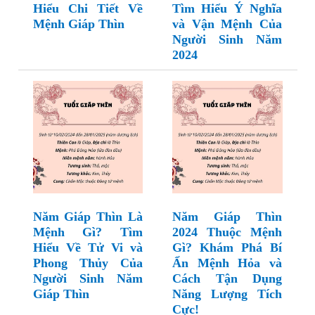
Hiểu Chi Tiết Về
Tìm Hiểu Ý Nghĩa
Mệnh Giáp Thìn
và Vận Mệnh Của
Người Sinh Năm
2024
Năm Giáp Thìn Là
Năm Giáp Thìn
Mệnh Gì? Tìm
2024 Thuộc Mệnh
Hiểu Về Tử Vi và
Gì? Khám Phá Bí
Phong Thủy Của
Ẩn Mệnh Hỏa và
Người Sinh Năm
Cách Tận Dụng
Giáp Thìn
Năng Lượng Tích
Cực!