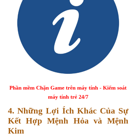
Phần mềm Chặn Game trên máy tính - Kiểm soát
máy tính trẻ 24/7
4. Những Lợi Ích Khác Của Sự
Kết Hợp Mệnh Hỏa và Mệnh
Kim