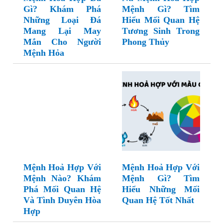
Gì? Khám Phá
Mệnh Gì? Tìm
Những Loại Đá
Hiểu Mối Quan Hệ
Mang Lại May
Tương Sinh Trong
Mắn Cho Người
Phong Thủy
Mệnh Hỏa
Mệnh Hoả Hợp Với
Mệnh Hoả Hợp Với
Mệnh Nào? Khám
Mệnh Gì? Tìm
Phá Mối Quan Hệ
Hiểu Những Mối
Và Tình Duyên Hòa
Quan Hệ Tốt Nhất
Hợp