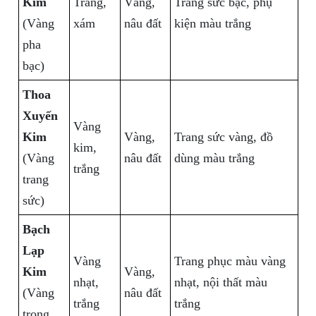
Kim
Trắng,
Vàng,
Trang sức bạc, phụ
(Vàng
xám
nâu đất
kiện màu trắng
pha
bạc)
Thoa
Xuyến
Vàng
Kim
Vàng,
Trang sức vàng, đồ
kim,
(Vàng
nâu đất
dùng màu trắng
trắng
trang
sức)
Bạch
Lạp
Vàng
Trang phục màu vàng
Kim
Vàng,
nhạt,
nhạt, nội thất màu
(Vàng
nâu đất
trắng
trắng
trong