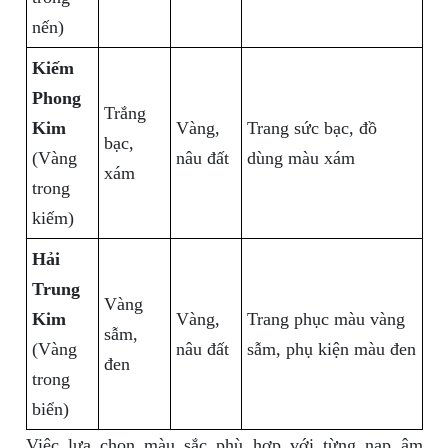
nến)
Kiếm
Phong
Trắng
Kim
Vàng,
Trang sức bạc, đồ
bạc,
(Vàng
nâu đất
dùng màu xám
xám
trong
kiếm)
Hải
Trung
Vàng
Kim
Vàng,
Trang phục màu vàng
sẫm,
(Vàng
nâu đất
sẫm, phụ kiện màu đen
đen
trong
biển)
Việc lựa chọn màu sắc phù hợp với từng nạp âm