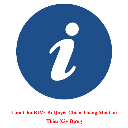
Làm Chủ BIM: Bí Quyết Chiến Thắng Mọi Gói
Thầu Xây Dựng