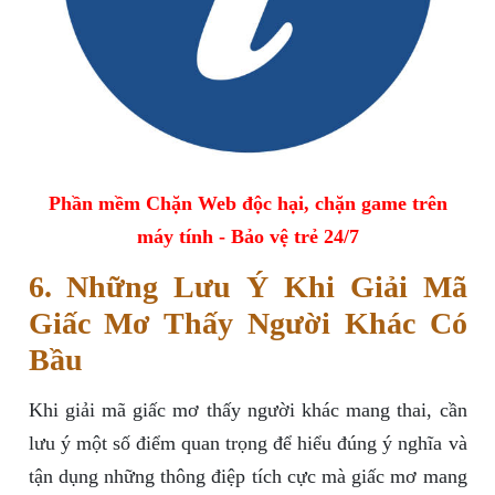
Phần mềm Chặn Web độc hại, chặn game trên
máy tính - Bảo vệ trẻ 24/7
6. Những Lưu Ý Khi Giải Mã
Giấc Mơ Thấy Người Khác Có
Bầu
Khi giải mã giấc mơ thấy người khác mang thai, cần
lưu ý một số điểm quan trọng để hiểu đúng ý nghĩa và
tận dụng những thông điệp tích cực mà giấc mơ mang