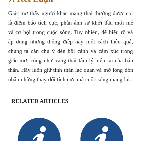
Giấc mơ thấy người khác mang thai thường được coi
là điềm báo tích cực, phản ánh sự khởi đầu mới mẻ
và cơ hội trong cuộc sống. Tuy nhiên, để hiểu rõ và
áp dụng những thông điệp này một cách hiệu quả,
chúng ta cần chú ý đến bối cảnh và cảm xúc trong
giấc mơ, cũng như trạng thái tâm lý hiện tại của bản
thân. Hãy luôn giữ tinh thần lạc quan và mở lòng đón
nhận những thay đổi tích cực mà cuộc sống mang lại.
RELATED ARTICLES