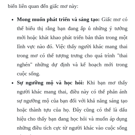
biến liên quan đến giấc mơ này:
Mong muốn phát triển và sáng tạo:
Giấc mơ có
thể biểu thị rằng bạn đang ấp ủ những ý tưởng
mới hoặc khát khao phát triển bản thân trong một
lĩnh vực nào đó. Việc thấy người khác mang thai
trong mơ có thể tượng trưng cho quá trình "thai
nghén" những dự định và kế hoạch mới trong
cuộc sống.
Sự ngưỡng mộ và học hỏi:
Khi bạn mơ thấy
người khác mang thai, điều này có thể phản ánh
sự ngưỡng mộ của bạn đối với khả năng sáng tạo
hoặc thành tựu của họ. Đây cũng có thể là dấu
hiệu cho thấy bạn đang học hỏi và muốn áp dụng
những điều tích cực từ người khác vào cuộc sống