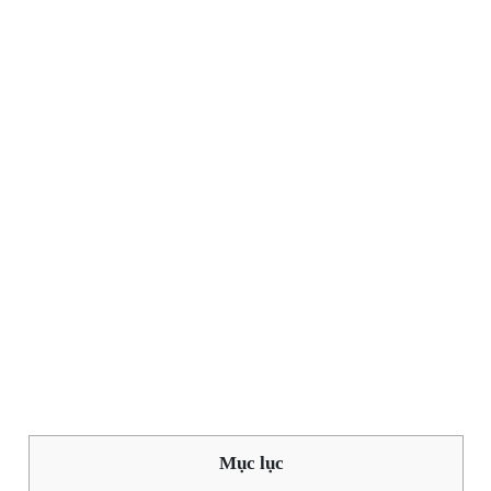
Mục lục