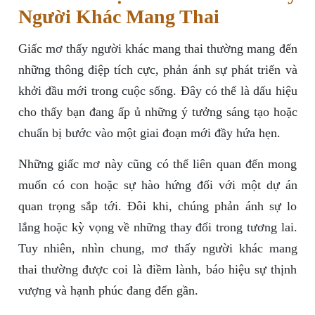
Người Khác Mang Thai
Giấc mơ thấy người khác mang thai thường mang đến
những thông điệp tích cực, phản ánh sự phát triển và
khởi đầu mới trong cuộc sống. Đây có thể là dấu hiệu
cho thấy bạn đang ấp ủ những ý tưởng sáng tạo hoặc
chuẩn bị bước vào một giai đoạn mới đầy hứa hẹn.
Những giấc mơ này cũng có thể liên quan đến mong
muốn có con hoặc sự hào hứng đối với một dự án
quan trọng sắp tới. Đôi khi, chúng phản ánh sự lo
lắng hoặc kỳ vọng về những thay đổi trong tương lai.
Tuy nhiên, nhìn chung, mơ thấy người khác mang
thai thường được coi là điềm lành, báo hiệu sự thịnh
vượng và hạnh phúc đang đến gần.