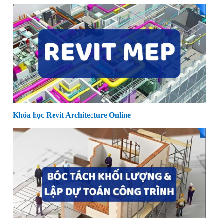
Khóa học Revit Architecture Online