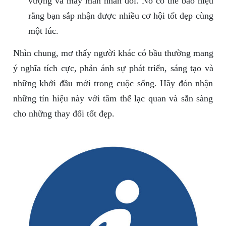
vượng và may mắn nhân đôi. Nó có thể báo hiệu
rằng bạn sắp nhận được nhiều cơ hội tốt đẹp cùng
một lúc.
Nhìn chung, mơ thấy người khác có bầu thường mang
ý nghĩa tích cực, phản ánh sự phát triển, sáng tạo và
những khởi đầu mới trong cuộc sống. Hãy đón nhận
những tín hiệu này với tâm thế lạc quan và sẵn sàng
cho những thay đổi tốt đẹp.