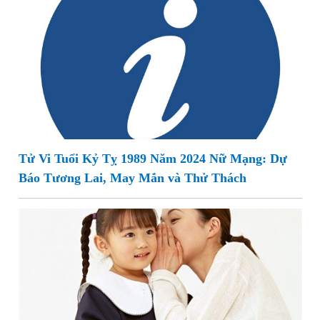
Tử Vi Tuổi Kỷ Tỵ 1989 Năm 2024 Nữ Mạng: Dự
Báo Tương Lai, May Mắn và Thử Thách