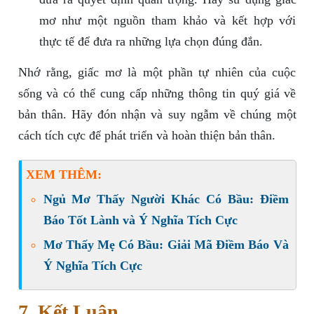
mơ như một nguồn tham khảo và kết hợp với
thực tế để đưa ra những lựa chọn đúng đắn.
Nhớ rằng, giấc mơ là một phần tự nhiên của cuộc
sống và có thể cung cấp những thông tin quý giá về
bản thân. Hãy đón nhận và suy ngẫm về chúng một
cách tích cực để phát triển và hoàn thiện bản thân.
XEM THÊM:
Ngủ Mơ Thấy Người Khác Có Bầu: Điềm
Báo Tốt Lành và Ý Nghĩa Tích Cực
Mơ Thấy Mẹ Có Bầu: Giải Mã Điềm Báo Và
Ý Nghĩa Tích Cực
7. Kết Luận