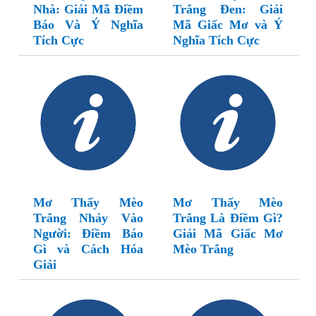
Nhà: Giải Mã Điềm
Trắng Đen: Giải
Báo Và Ý Nghĩa
Mã Giấc Mơ và Ý
Tích Cực
Nghĩa Tích Cực
Mơ Thấy Mèo
Mơ Thấy Mèo
Trắng Nhảy Vào
Trắng Là Điềm Gì?
Người: Điềm Báo
Giải Mã Giấc Mơ
Gì và Cách Hóa
Mèo Trắng
Giải