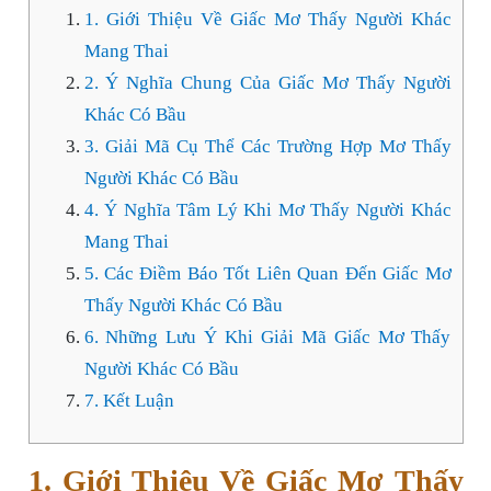
1. Giới Thiệu Về Giấc Mơ Thấy Người Khác
Mang Thai
2. Ý Nghĩa Chung Của Giấc Mơ Thấy Người
Khác Có Bầu
3. Giải Mã Cụ Thể Các Trường Hợp Mơ Thấy
Người Khác Có Bầu
4. Ý Nghĩa Tâm Lý Khi Mơ Thấy Người Khác
Mang Thai
5. Các Điềm Báo Tốt Liên Quan Đến Giấc Mơ
Thấy Người Khác Có Bầu
6. Những Lưu Ý Khi Giải Mã Giấc Mơ Thấy
Người Khác Có Bầu
7. Kết Luận
1. Giới Thiệu Về Giấc Mơ Thấy