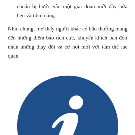
chuẩn bị bước vào một giai đoạn mới đầy hứa
hẹn và tiềm năng.
Nhìn chung, mơ thấy người khác có bầu thường mang
đến những điềm báo tích cực, khuyến khích bạn đón
nhận những thay đổi và cơ hội mới với tâm thế lạc
quan.