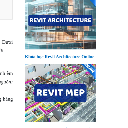
. Dưới
ời.
Khóa học Revit Architecture Online
anh êm
nguồn:
g hàng