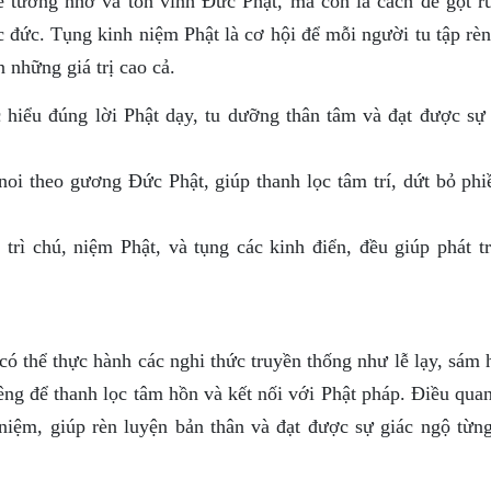
 tưởng nhớ và tôn vinh Đức Phật, mà còn là cách để gột r
c đức. Tụng kinh niệm Phật là cơ hội để mỗi người tu tập rè
n những giá trị cao cả.
hiểu đúng lời Phật dạy, tu dưỡng thân tâm và đạt được sự 
i theo gương Đức Phật, giúp thanh lọc tâm trí, dứt bỏ phi
rì chú, niệm Phật, và tụng các kinh điển, đều giúp phát tr
có thể thực hành các nghi thức truyền thống như lễ lạy, sám 
êng để thanh lọc tâm hồn và kết nối với Phật pháp. Điều qua
i niệm, giúp rèn luyện bản thân và đạt được sự giác ngộ từn