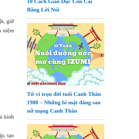
10 Cách Giáo Dục Con Cái
Bằng Lời Nói
t, giữ
h niệm
Tử vi trọn đời tuổi Canh Thân
1980 – Những bí mật đằng sau
nữ mạng Canh Thân
ai kinh
p, tạo