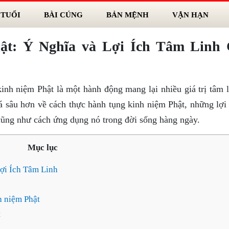
 TUỔI
BÀI CÚNG
BẢN MỆNH
VẬN HẠN
t: Ý Nghĩa và Lợi Ích Tâm Linh
inh niệm Phật là một hành động mang lại nhiều giá trị tâm l
á sâu hơn về cách thực hành tụng kinh niệm Phật, những lợi 
 cũng như cách ứng dụng nó trong đời sống hàng ngày.
Mục lục
ợi Ích Tâm Linh
h niệm Phật
t