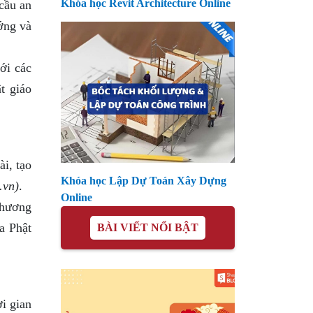
Khóa học Revit Architecture Online
cầu an
ớng và
ới các
t giáo
i, tạo
Khóa học Lập Dự Toán Xây Dựng
.vn)
.
Online
phương
óa Phật
BÀI VIẾT NỔI BẬT
i gian