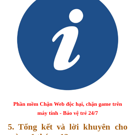
Phần mềm Chặn Web độc hại, chặn game trên
máy tính - Bảo vệ trẻ 24/7
5. Tổng kết và lời khuyên cho