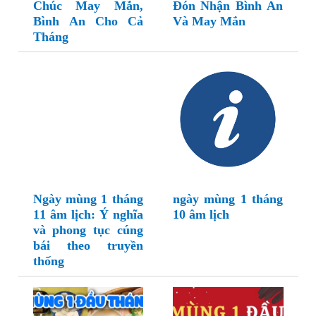
Chúc May Mắn,
Đón Nhận Bình An
Bình An Cho Cả
Và May Mắn
Tháng
Ngày mùng 1 tháng
ngày mùng 1 tháng
11 âm lịch: Ý nghĩa
10 âm lịch
và phong tục cúng
bái theo truyền
thống