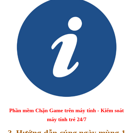
Phần mềm Chặn Game trên máy tính - Kiểm soát
máy tính trẻ 24/7
3. Hướng dẫn cúng ngày mùng 1