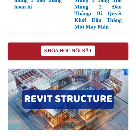
mùng 1 đầu tháng
Mùng 1 Sáng Mai
hoan hỉ
Mùng 2 Đầu
Tháng: Bí Quyết
Khởi Đầu Tháng
Mới May Mắn
KHÓA HỌC NỔI BẬT