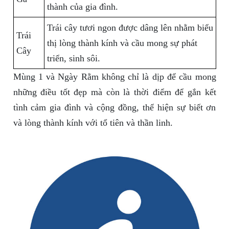
thành của gia đình.
Trái cây tươi ngon được dâng lên nhằm biểu
Trái
thị lòng thành kính và cầu mong sự phát
Cây
triển, sinh sôi.
Mùng 1 và Ngày Rằm không chỉ là dịp để cầu mong
những điều tốt đẹp mà còn là thời điểm để gắn kết
tình cảm gia đình và cộng đồng, thể hiện sự biết ơn
và lòng thành kính với tổ tiên và thần linh.