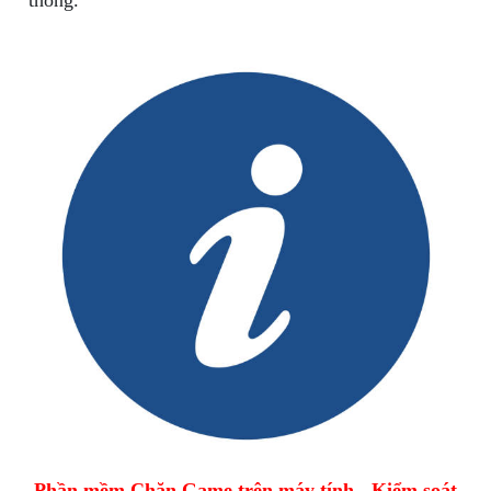
thống.
Phần mềm Chặn Game trên máy tính - Kiểm soát