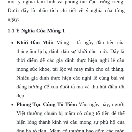
một ý nghĩa tâm linh và phong tục đặc trưng riêng.
Dưới đây là phân tích chi tiết về ý nghĩa của từng
ngày:
1.1 Ý Nghĩa Của Mùng 1
Khởi Đầu Mới:
Mùng 1 là ngày đầu tiên của
tháng âm lịch, đánh dấu sự khởi đầu mới. Đây là
thời điểm để các gia đình thực hiện nghi lễ cầu
mong sức khỏe, tài lộc và may mắn cho cả tháng.
Nhiều gia đình thực hiện các nghi lễ cúng bái và
dâng hương để xua đuổi tà ma và thu hút điều tốt
đẹp.
Phong Tục Cúng Tổ Tiên:
Vào ngày này, người
Việt thường chuẩn bị mâm cỗ cúng tổ tiên để thể
hiện lòng thành kính và cầu mong sự phù hộ của
ông bà tổ tiên. Mâm cỗ thường bao gồm các món