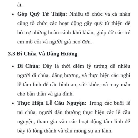
ái.
Góp Quỹ Từ Thiện:
Nhiều tổ chức và cá nhân
cũng tổ chức các hoạt động gây quỹ từ thiện để
hỗ trợ những hoàn cảnh khó khăn, giúp đỡ các trẻ
em mồ côi và người già neo đơn.
3.3 Đi Chùa Và Dâng Hương
Đi Chùa:
Đây là thời điểm lý tưởng để nhiều
người đi chùa, dâng hương, và thực hiện các nghi
lễ tâm linh để cầu bình an, sức khỏe, và may mắn
cho bản thân và gia đình.
Thực Hiện Lễ Cầu Nguyện:
Trong các buổi lễ
tại chùa, người dân thường thực hiện các lễ cầu
nguyện, tham gia vào các hoạt động tâm linh để
bày tỏ lòng thành và cầu mong sự an lành.