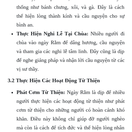
thống như bánh chưng, xôi, và gà. Đây là cách
thể hiện lòng thành kính và cầu nguyện cho sự
bình an.
Thực Hiện Nghi Lễ Tại Chùa:
Nhiều người đi
chùa vào ngày Rằm để dâng hương, cầu nguyện
và tham gia các nghi lễ tâm linh. Đây cũng là dịp
để nghe giảng pháp và nhận lời cầu nguyện từ các
vị sư thầy.
3.2 Thực Hiện Các Hoạt Động Từ Thiện
Phát Cơm Từ Thiện:
Ngày Rằm là dịp để nhiều
người thực hiện các hoạt động từ thiện như phát
cơm từ thiện cho những người có hoàn cảnh khó
khăn. Điều này không chỉ giúp đỡ người nghèo
mà còn là cách để tích đức và thể hiện lòng nhân