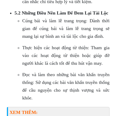
cân nhắc chi tiêu hợp lý và tiết kiệm.
5.2 Những Điều Nên Làm Để Đem Lại Tài Lộc
Cúng bái và làm lễ trang trọng: Dành thời
gian để cúng bái và làm lễ trang trọng sẽ
mang lại sự bình an và tài lộc cho gia đình.
Thực hiện các hoạt động từ thiện: Tham gia
vào các hoạt động từ thiện hoặc giúp đỡ
người khác là cách tốt để thu hút vận may.
Đọc và làm theo những bài văn khấn truyền
thống: Sử dụng các bài văn khấn truyền thống
để cầu nguyện cho sự thịnh vượng và sức
khỏe.
XEM THÊM: