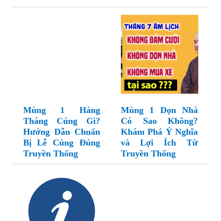
Mùng 1 Hàng
Mùng 1 Dọn Nhà
Tháng Cúng Gì?
Có Sao Không?
Hướng Dẫn Chuẩn
Khám Phá Ý Nghĩa
Bị Lễ Cúng Đúng
và Lợi Ích Từ
Truyền Thống
Truyền Thống