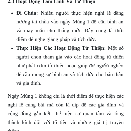
2.3 Hoạt Động Tâm Linh Và Từ Thiện
Đi Chùa:
Nhiều người thực hiện nghi lễ dâng
hương tại chùa vào ngày Mùng 1 để cầu bình an
và may mắn cho tháng mới. Đây cũng là thời
điểm để nghe giảng pháp và tích đức.
Thực Hiện Các Hoạt Động Từ Thiện:
Một số
người chọn tham gia vào các hoạt động từ thiện
như phát cơm từ thiện hoặc giúp đỡ người nghèo
để cầu mong sự bình an và tích đức cho bản thân
và gia đình.
Ngày Mùng 1 không chỉ là thời điểm để thực hiện các
nghi lễ cúng bái mà còn là dịp để các gia đình và
cộng đồng gắn kết, thể hiện sự quan tâm và lòng
thành kính đối với tổ tiên và những giá trị truyền