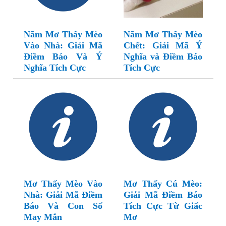
Nằm Mơ Thấy Mèo
Nằm Mơ Thấy Mèo
Vào Nhà: Giải Mã
Chết: Giải Mã Ý
Điềm Báo Và Ý
Nghĩa và Điềm Báo
Nghĩa Tích Cực
Tích Cực
Mơ Thấy Mèo Vào
Mơ Thấy Cú Mèo:
Nhà: Giải Mã Điềm
Giải Mã Điềm Báo
Báo Và Con Số
Tích Cực Từ Giấc
May Mắn
Mơ