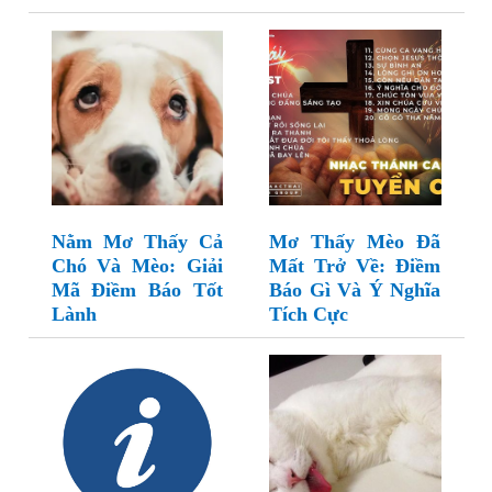
Nằm Mơ Thấy Cả
Mơ Thấy Mèo Đã
Chó Và Mèo: Giải
Mất Trở Về: Điềm
Mã Điềm Báo Tốt
Báo Gì Và Ý Nghĩa
Lành
Tích Cực