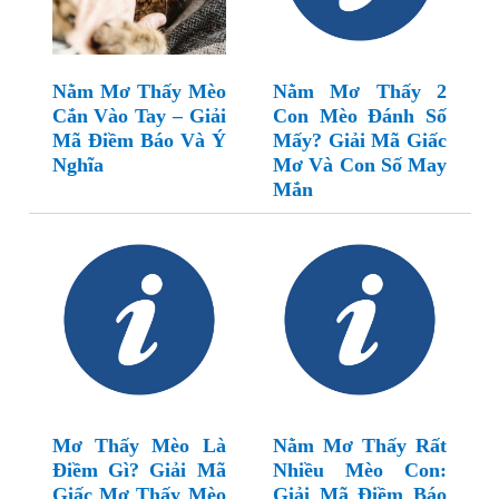
Nằm Mơ Thấy Mèo
Nằm Mơ Thấy 2
Cắn Vào Tay – Giải
Con Mèo Đánh Số
Mã Điềm Báo Và Ý
Mấy? Giải Mã Giấc
Nghĩa
Mơ Và Con Số May
Mắn
Mơ Thấy Mèo Là
Nằm Mơ Thấy Rất
Điềm Gì? Giải Mã
Nhiều Mèo Con:
Giấc Mơ Thấy Mèo
Giải Mã Điềm Báo