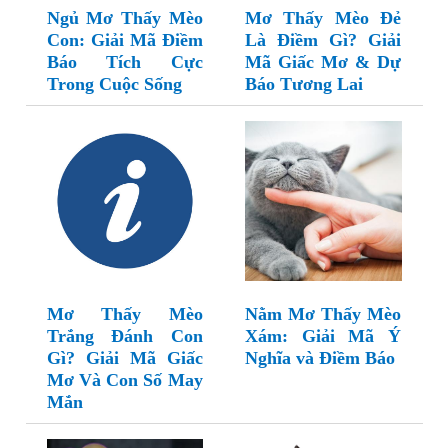
Ngủ Mơ Thấy Mèo
Mơ Thấy Mèo Đẻ
Con: Giải Mã Điềm
Là Điềm Gì? Giải
Báo Tích Cực
Mã Giấc Mơ & Dự
Trong Cuộc Sống
Báo Tương Lai
Mơ Thấy Mèo
Nằm Mơ Thấy Mèo
Trắng Đánh Con
Xám: Giải Mã Ý
Gì? Giải Mã Giấc
Nghĩa và Điềm Báo
Mơ Và Con Số May
Mắn