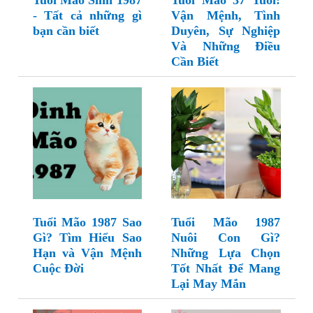
Tuổi Mão Sinh 1987
Tuổi Mão 37 Tuổi:
- Tất cả những gì
Vận Mệnh, Tình
bạn cần biết
Duyên, Sự Nghiệp
Và Những Điều
Cần Biết
Tuổi Mão 1987 Sao
Tuổi Mão 1987
Gì? Tìm Hiểu Sao
Nuôi Con Gì?
Hạn và Vận Mệnh
Những Lựa Chọn
Cuộc Đời
Tốt Nhất Để Mang
Lại May Mắn