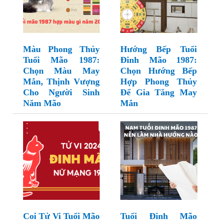
Màu Phong Thủy
Hướng Bếp Tuổi
Tuổi Mão 1987:
Đinh Mão 1987:
Chọn Màu May
Chọn Hướng Bếp
Mắn, Thịnh Vượng
Hợp Phong Thủy
Cho Người Sinh
Để Gia Tăng May
Năm Mão
Mắn
Coi Tử Vi Tuổi Mão
Tuổi Đinh Mão