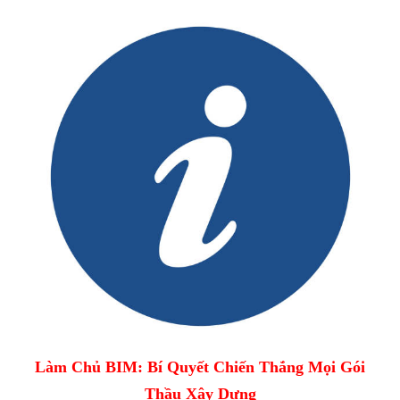
Làm Chủ BIM: Bí Quyết Chiến Thắng Mọi Gói
Thầu Xây Dựng