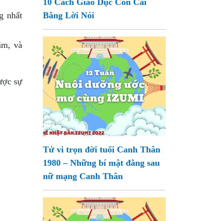
10 Cách Giáo Dục Con Cái
g nhất
Bằng Lời Nói
âm, và
ược sự
Tử vi trọn đời tuổi Canh Thân
1980 – Những bí mật đằng sau
nữ mạng Canh Thân