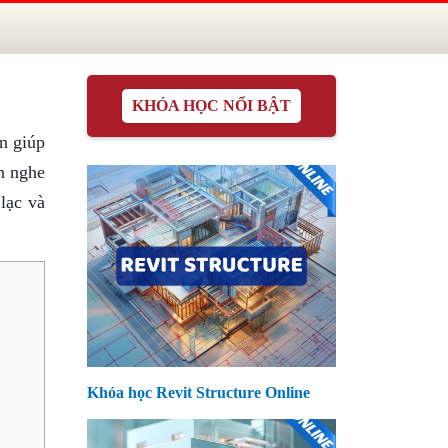
KHÓA HỌC NỔI BẬT
n giúp
ch nghe
lạc và
Khóa học Revit Structure Online