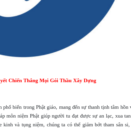
yết Chiến Thắng Mọi Gói Thầu Xây Dựng
 phổ biến trong Phật giáo, mang đến sự thanh tịnh tâm hồn v
háp môn niệm Phật giúp người tu đạt được sự an lạc, xua tan
 kinh và tụng niệm, chúng ta có thể giảm bớt tham sân si, 