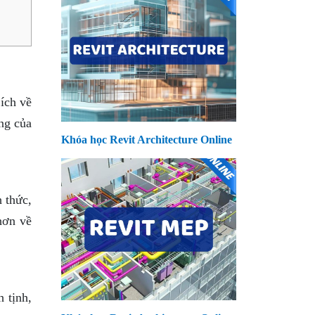
ích về
ng của
Khóa học Revit Architecture Online
h thức,
hơn về
 tịnh,