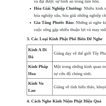
và đạt được sự bình an trong tâm hồn.
Hóa Giải Nghiệp Chướng:
Nhiều kinh s
hóa nghiệp xấu, hóa giải những nghiệp c
Gia Tăng Phước Báu:
Những ai nghe kin
cuộc sống gặp nhiều thuận lợi và may mắ
3. Các Loại Kinh Phật Phổ Biến Để Nghe
Kinh A Di
Giảng dạy về thế giới Tây P
Đà
Kinh Pháp
Một trong những kinh quan trọn
Hoa
sự cứu độ chúng sinh.
Kinh Vu
Giảng về tình hiếu thảo, khuy
Lan
4. Cách Nghe Kinh Niệm Phật Hiệu Quả