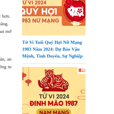
c hơn.
tăng.
hai mở
Tử Vi Tuổi Quý Hợi Nữ Mạng
1983 Năm 2024: Dự Báo Vận
Mệnh, Tình Duyên, Sự Nghiệp
ản, an
ờng tu