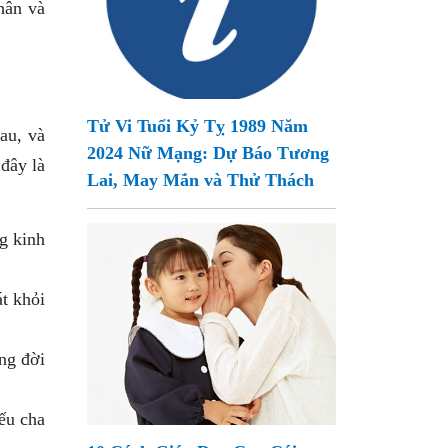
hân và
Tử Vi Tuổi Kỷ Tỵ 1989 Năm
au, và
2024 Nữ Mạng: Dự Báo Tương
 đây là
Lai, May Mắn và Thử Thách
g kinh
t khỏi
ong đời
ếu cha