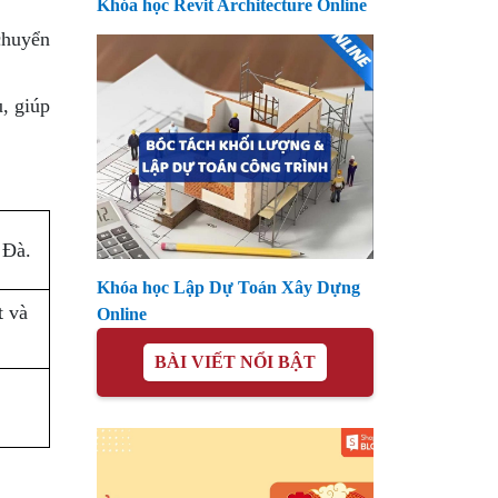
Khóa học Revit Architecture Online
chuyển
, giúp
 Đà.
Khóa học Lập Dự Toán Xây Dựng
t và
Online
BÀI VIẾT NỔI BẬT