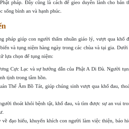
i Phật pháp. Đây cũng là cách để gieo duyên lành cho bản t
 sống bình an và hạnh phúc.
ến
ơng pháp giúp con người thấm nhuần giáo lý, vượt qua khổ đ
biến và tụng niệm hàng ngày trong các chùa và tại gia. Dưới
tử lựa chọn để tụng niệm:
hương Cực Lạc và sự hướng dẫn của Phật A Di Đà. Người tụn
nh tịnh trong tâm hồn.
Quán Thế Âm Bồ Tát, giúp chúng sinh vượt qua khổ đau, thoá
người thoát khỏi bệnh tật, khổ đau, và tìm được sự an vui tr
ư.
 về đạo hiếu, khuyến khích con người làm việc thiện, báo hi