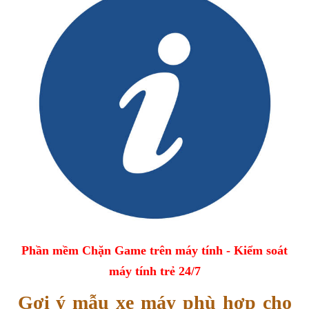
Phần mềm Chặn Game trên máy tính - Kiểm soát
máy tính trẻ 24/7
Gợi ý mẫu xe máy phù hợp cho