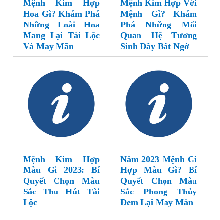
Mệnh Kim Hợp
Mệnh Kim Hợp Với
Hoa Gì? Khám Phá
Mệnh Gì? Khám
Những Loài Hoa
Phá Những Mối
Mang Lại Tài Lộc
Quan Hệ Tương
Và May Mắn
Sinh Đầy Bất Ngờ
Mệnh Kim Hợp
Năm 2023 Mệnh Gì
Màu Gì 2023: Bí
Hợp Màu Gì? Bí
Quyết Chọn Màu
Quyết Chọn Màu
Sắc Thu Hút Tài
Sắc Phong Thủy
Lộc
Đem Lại May Mắn