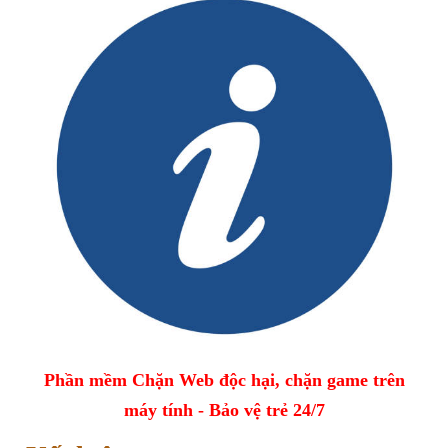
Phần mềm Chặn Web độc hại, chặn game trên
máy tính - Bảo vệ trẻ 24/7