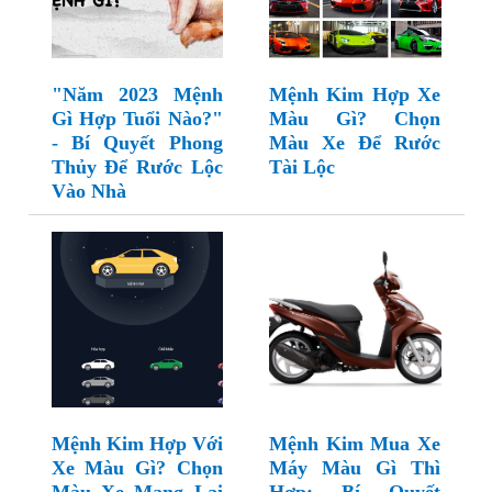
"Năm 2023 Mệnh
Mệnh Kim Hợp Xe
Gì Hợp Tuổi Nào?"
Màu Gì? Chọn
- Bí Quyết Phong
Màu Xe Để Rước
Thủy Để Rước Lộc
Tài Lộc
Vào Nhà
Mệnh Kim Hợp Với
Mệnh Kim Mua Xe
Xe Màu Gì? Chọn
Máy Màu Gì Thì