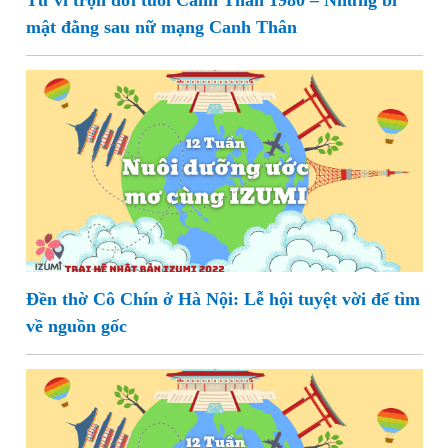
Tử vi trọn đời tuổi Canh Thân 1980 – Những bí
mật đằng sau nữ mạng Canh Thân
Đền thờ Cô Chín ở Hà Nội: Lễ hội tuyệt vời để tìm
về nguồn gốc