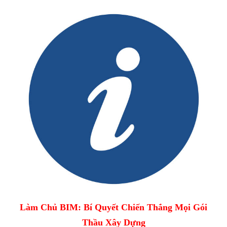
Làm Chủ BIM: Bí Quyết Chiến Thắng Mọi Gói
Thầu Xây Dựng