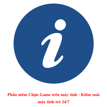
Phần mềm Chặn Game trên máy tính - Kiểm soát
máy tính trẻ 24/7