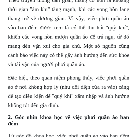
Theo truyền thống dân gian, tháng cô hồn là khoảng
thời gian "âm khí" tăng mạnh, khi các vong hồn lang
thang trở về dương gian. Vì vậy, việc phơi quần áo
vào ban đêm được xem là có thể thu hút "quỷ khí",
khiến các vong hồn mượn quần áo để trú ngụ, từ đó
mang đến vận xui cho gia chủ. Một số nguồn cũng
cảnh báo việc này có thể gây ảnh hưởng đến sức khỏe
và tài vận của người phơi quần áo.
Đặc biệt, theo quan niệm phong thủy, việc phơi quần
áo ở nơi không hợp lý (như đối diện cửa ra vào) càng
dễ tạo điều kiện để "quỷ khí" xâm nhập và ảnh hưởng
không tốt đến gia đình.
2. Góc nhìn khoa học về việc phơi quần áo ban
đêm
Từ góc độ khoa học, việc phơi quần áo vào ban đêm