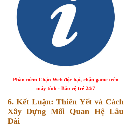
Phần mềm Chặn Web độc hại, chặn game trên
máy tính - Bảo vệ trẻ 24/7
6. Kết Luận: Thiên Yết và Cách
Xây Dựng Mối Quan Hệ Lâu
Dài