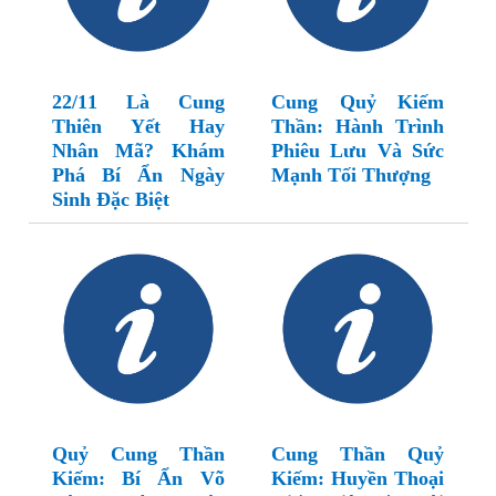
22/11 Là Cung
Cung Quỷ Kiếm
Thiên Yết Hay
Thần: Hành Trình
Nhân Mã? Khám
Phiêu Lưu Và Sức
Phá Bí Ẩn Ngày
Mạnh Tối Thượng
Sinh Đặc Biệt
Quỷ Cung Thần
Cung Thần Quỷ
Kiếm: Bí Ẩn Võ
Kiếm: Huyền Thoại