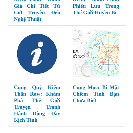
Giá Chi Tiết Từ
Phiêu Lưu Trong
Cốt Truyện Đến
Thế Giới Huyền Bí
Nghệ Thuật
Cung Quỷ Kiếm
Cung Mọc: Bí Mật
Thần Raw: Khám
Chiêm Tinh Bạn
Phá Thế Giới
Chưa Biết
Truyện Tranh
Hành Động Đầy
Kịch Tính