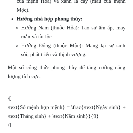
của mệnh Hỏa) và xanh lá cây (màu của mệnh
Mộc).
Hướng nhà hợp phong thủy:
Hướng Nam (thuộc Hỏa): Tạo sự ấm áp, may
mắn và tài lộc.
Hướng Đông (thuộc Mộc): Mang lại sự sinh
sôi, phát triển và thịnh vượng.
Một số công thức phong thủy để tăng cường năng
lượng tích cực:
\[
\text{Số mệnh hợp mệnh} = \frac{\text{Ngày sinh} +
\text{Tháng sinh} + \text{Năm sinh}}{9}
\]