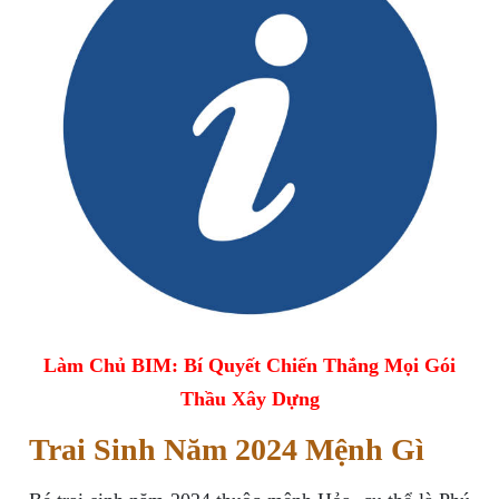
Làm Chủ BIM: Bí Quyết Chiến Thắng Mọi Gói
Thầu Xây Dựng
Trai Sinh Năm 2024 Mệnh Gì