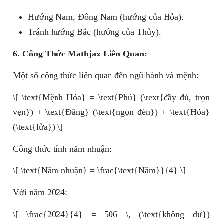
Hướng Nam, Đông Nam (hướng của Hỏa).
Tránh hướng Bắc (hướng của Thủy).
6. Công Thức Mathjax Liên Quan:
Một số công thức liên quan đến ngũ hành và mệnh:
\[ \text{Mệnh Hỏa} = \text{Phú} (\text{đầy đủ, trọn
vẹn}) + \text{Đăng} (\text{ngọn đèn}) + \text{Hỏa}
(\text{lửa}) \]
Công thức tính năm nhuận:
\[ \text{Năm nhuận} = \frac{\text{Năm}}{4} \]
Với năm 2024:
\[ \frac{2024}{4} = 506 \, (\text{không dư})