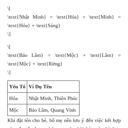
\[
\text{Nhật Minh} = \text{Hỏa} + \text{Minh} =
\text{Hỏa} + \text{Sáng}
\]
\[
\text{Bảo Lâm} = \text{Mộc} + \text{Lâm} =
\text{Mộc} + \text{Rừng}
\]
Yếu Tố
Ví Dụ Tên
Hỏa
Nhật Minh, Thiên Phúc
Mộc
Bảo Lâm, Quang Vinh
Khi đặt tên cho bé, bố mẹ nên lưu ý đến việc kết hợp