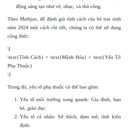
động sáng tạo như vẽ, nhạc, và thủ công.
Theo
Mathjax
, để đánh giá tính cách của bé trai sinh
năm 2024 một cách chi tiết, chúng ta có thể sử dụng
công thức:
\[
\text{Tính Cách} = \text{Mệnh Hỏa} + \text{Yếu Tố
Phụ Thuộc}
\]
Trong đó, yếu tố phụ thuộc có thể bao gồm:
Yếu tố môi trường xung quanh: Gia đình, bạn
bè, giáo dục.
Yếu tố cá nhân: Sở thích, đam mê, tính kiên
định.