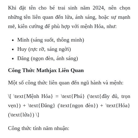
Khi đặt tên cho bé trai sinh năm 2024, nên chọn
những tên liên quan đến lửa, ánh sáng, hoặc sự mạnh
mẽ, kiên cường để phù hợp với mệnh Hỏa, như:
Minh (sáng suốt, thông minh)
Huy (rực rỡ, sáng ngời)
Đăng (ngọn đèn, ánh sáng)
Công Thức Mathjax Liên Quan
Một số công thức liên quan đến ngũ hành và mệnh:
\[ \text{Mệnh Hỏa} = \text{Phú} (\text{đầy đủ, trọn
vẹn}) + \text{Đăng} (\text{ngọn đèn}) + \text{Hỏa}
(\text{lửa}) \]
Công thức tính năm nhuận: