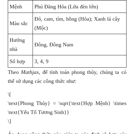
Mệnh
Phú Đăng Hỏa (Lửa đèn lớn)
Đỏ, cam, tím, hồng (Hỏa); Xanh lá cây
Màu sắc
(Mộc)
Hướng
Đông, Đông Nam
nhà
Số hợp
3, 4, 9
Theo
Mathjax
, để tính toán phong thủy, chúng ta có
thể sử dụng các công thức như:
\[
\text{Phong Thủy} = \sqrt{\text{Hợp Mệnh} \times
\text{Yếu Tố Tương Sinh}}
\]