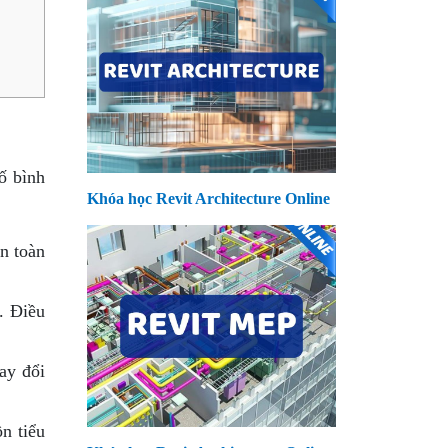
ố bình
Khóa học Revit Architecture Online
àn toàn
. Điều
ay đổi
n tiểu