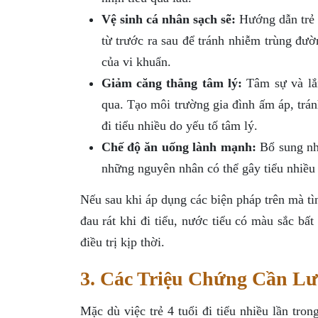
Vệ sinh cá nhân sạch sẽ:
Hướng dẫn trẻ vệ
từ trước ra sau để tránh nhiễm trùng đườ
của vi khuẩn.
Giảm căng thẳng tâm lý:
Tâm sự và lắn
qua. Tạo môi trường gia đình ấm áp, tránh
đi tiểu nhiều do yếu tố tâm lý.
Chế độ ăn uống lành mạnh:
Bổ sung nhi
những nguyên nhân có thể gây tiểu nhiều 
Nếu sau khi áp dụng các biện pháp trên mà tì
đau rát khi đi tiểu, nước tiểu có màu sắc b
điều trị kịp thời.
3. Các Triệu Chứng Cần Lư
Mặc dù việc trẻ 4 tuổi đi tiểu nhiều lần tro