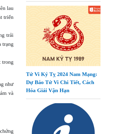
nên lau
 triển
g trải
h trạng
 trong
Tử Vi Kỷ Tỵ 2024 Nam Mạng:
Dự Báo Tử Vi Chi Tiết, Cách
ứng như
Hóa Giải Vận Hạn
hám và
 chứng