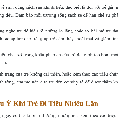
 sinh đúng cách sau khi đi tiểu, đặc biệt là đối với bé gái, 
ng tiểu. Đảm bảo môi trường sống sạch sẽ để hạn chế sự phát
g nghe trẻ để hiểu rõ những lo lắng hoặc sợ hãi mà trẻ đan
 tạo áp lực cho trẻ, giúp trẻ cảm thấy thoải mái và giảm tìn
ều chất xơ trong khẩu phần ăn của trẻ để tránh táo bón, một
lần.
nh trạng của trẻ không cải thiện, hoặc kèm theo các triệu ch
ất thường, cha mẹ nên đưa trẻ đến cơ sở y tế để được thăm k
u Ý Khi Trẻ Đi Tiểu Nhiều Lần
ng ngày có thể là bình thường, nhưng nếu kèm theo các triệu