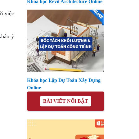
Khóa học Revit Architecture Online
ới việc
khảo ý
Khóa học Lập Dự Toán Xây Dựng
Online
BÀI VIẾT NỔI BẬT