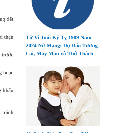
ng tiết
i thận
Tử Vi Tuổi Kỷ Tỵ 1989 Năm
2024 Nữ Mạng: Dự Báo Tương
Lai, May Mắn và Thử Thách
 trước
ng hoặc
g khẩu
, tránh