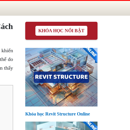
Cách
KHÓA HỌC NỔI BẬT
ề khiến
thể do
m thấy
Khóa học Revit Structure Online