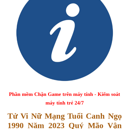
Phần mềm Chặn Game trên máy tính - Kiểm soát
máy tính trẻ 24/7
Tử Vi Nữ Mạng Tuổi Canh Ngọ
1990 Năm 2023 Quý Mão Vận