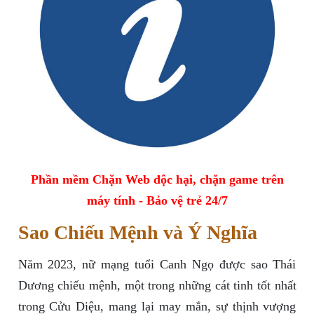
Phần mềm Chặn Web độc hại, chặn game trên
máy tính - Bảo vệ trẻ 24/7
Sao Chiếu Mệnh và Ý Nghĩa
Năm 2023, nữ mạng tuổi Canh Ngọ được sao Thái
Dương chiếu mệnh, một trong những cát tinh tốt nhất
trong Cửu Diệu, mang lại may mắn, sự thịnh vượng