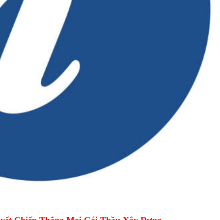
yết Chiến Thắng Mọi Gói Thầu Xây Dựng