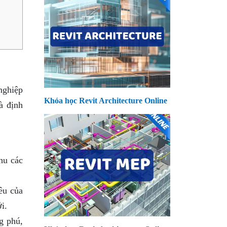
nghiệp
Khóa học Revit Architecture Online
à định
hu các
êu của
i.
g phú,