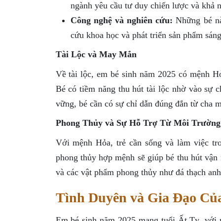
ngành yêu cầu tư duy chiến lược và khả n
Công nghệ và nghiên cứu:
Những bé này
cứu khoa học và phát triển sản phẩm sáng
Tài Lộc và May Mắn
Về tài lộc, em bé sinh năm 2025 có mệnh Hỏ
Bé có tiềm năng thu hút tài lộc nhờ vào sự c
vững, bé cần có sự chỉ dẫn đúng đắn từ cha m
Phong Thủy và Sự Hỗ Trợ Từ Môi Trường
Với mệnh Hỏa, trẻ cần sống và làm việc tro
phong thủy hợp mệnh sẽ giúp bé thu hút vận 
và các vật phẩm phong thủy như đá thạch anh 
Tình Duyên và Gia Đạo Củ
Em bé sinh năm 2025 mang tuổi Ất Tỵ, với m