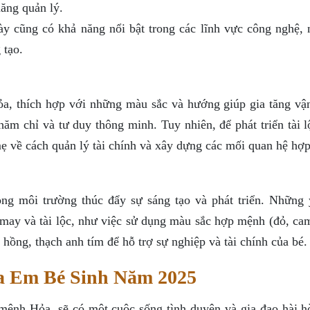
ăng quản lý.
 cũng có khả năng nổi bật trong các lĩnh vực công nghệ, 
 tạo.
a, thích hợp với những màu sắc và hướng giúp gia tăng vậ
hăm chỉ và tư duy thông minh. Tuy nhiên, để phát triển tài 
ẹ về cách quản lý tài chính và xây dựng các mối quan hệ hợp
ng môi trường thúc đẩy sự sáng tạo và phát triển. Những 
may và tài lộc, như việc sử dụng màu sắc hợp mệnh (đỏ, cam
hồng, thạch anh tím để hỗ trợ sự nghiệp và tài chính của bé.
a Em Bé Sinh Năm 2025
ệnh Hỏa, sẽ có một cuộc sống tình duyên và gia đạo hài h