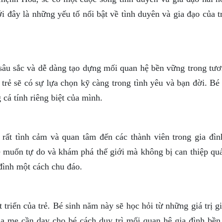
đây là những yếu tố nổi bật về tình duyên và gia đạo của tr
âu sắc và dễ dàng tạo dựng mối quan hệ bền vững trong tươn
trẻ sẽ có sự lựa chọn kỹ càng trong tình yêu và bạn đời. Bé
 cá tính riêng biệt của mình.
 rất tình cảm và quan tâm đến các thành viên trong gia đìn
 bé muốn tự do và khám phá thế giới mà không bị can thiệp q
đình một cách chu đáo.
 triển của trẻ. Bé sinh năm này sẽ học hỏi từ những giá trị g
a mẹ cần dạy cho bé cách duy trì mối quan hệ gia đình bền