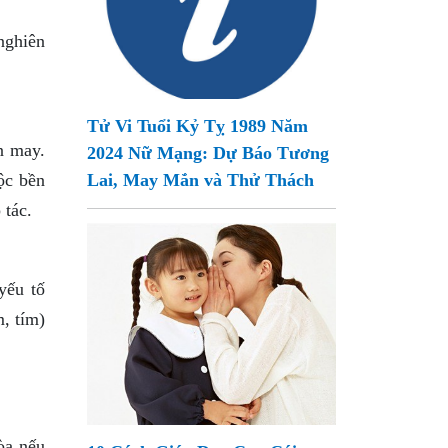
nghiên
Tử Vi Tuổi Kỷ Tỵ 1989 Năm
n may.
2024 Nữ Mạng: Dự Báo Tương
lộc bền
Lai, May Mắn và Thử Thách
 tác.
yếu tố
, tím)
òa nếu