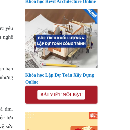
Khóa học Revit Architecture Online
ực yêu
h nghề
ọn bạn
Khóa học Lập Dự Toán Xây Dựng
, nhưng
Online
BÀI VIẾT NỔI BẬT
à tím.
ệc lựa
vệ sức