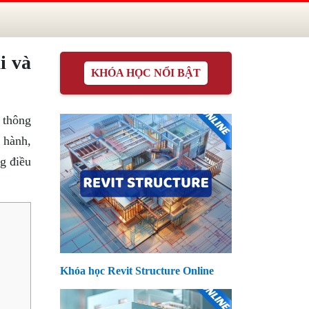
i và
KHÓA HỌC NỔI BẬT
 thông
c hành,
g điều
Khóa học Revit Structure Online