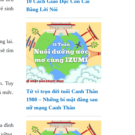
10 Cách Giáo Dục Con Cái
ẻ sinh
Bằng Lời Nói
g lai.
 sẽ tìm
h. Tuy
Tử vi trọn đời tuổi Canh Thân
uá mức.
1980 – Những bí mật đằng sau
nữ mạng Canh Thân
ia đình
 vững,