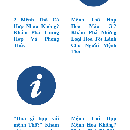
2 Mệnh Thổ Có
Mệnh Thổ Hợp
Hợp Nhau Không?
Hoa Màu Gì?
Khám Phá Tương
Khám Phá Những
Hợp Và Phong
Loại Hoa Tốt Lành
Thủy
Cho Người Mệnh
Thổ
"Hoa gì hợp với
Mệnh Thổ Hợp
mệnh Thổ?" Khám
Mệnh Hoả Không?