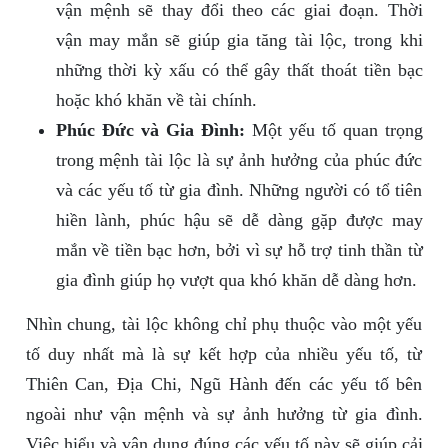
vận mệnh sẽ thay đổi theo các giai đoạn. Thời
vận may mắn sẽ giúp gia tăng tài lộc, trong khi
những thời kỳ xấu có thể gây thất thoát tiền bạc
hoặc khó khăn về tài chính.
Phúc Đức và Gia Đình:
Một yếu tố quan trọng
trong mệnh tài lộc là sự ảnh hưởng của phúc đức
và các yếu tố từ gia đình. Những người có tổ tiên
hiền lành, phúc hậu sẽ dễ dàng gặp được may
mắn về tiền bạc hơn, bởi vì sự hỗ trợ tinh thần từ
gia đình giúp họ vượt qua khó khăn dễ dàng hơn.
Nhìn chung, tài lộc không chỉ phụ thuộc vào một yếu
tố duy nhất mà là sự kết hợp của nhiều yếu tố, từ
Thiên Can, Địa Chi, Ngũ Hành đến các yếu tố bên
ngoài như vận mệnh và sự ảnh hưởng từ gia đình.
Việc hiểu và vận dụng đúng các yếu tố này sẽ giúp cải