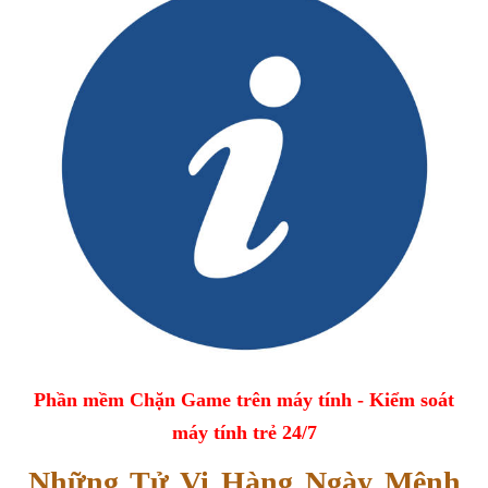
Phần mềm Chặn Game trên máy tính - Kiểm soát
máy tính trẻ 24/7
Những Tử Vi Hàng Ngày Mệnh