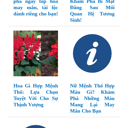
phá ngay top hoa
Khám Phá Bí Mật
may mắn, tài lộc
Đằng Sau Mối
dành riêng cho bạn!
Quan Hệ Tương
Sinh!
Hoa Gì Hợp Mệnh
Nữ Mệnh Thổ Hợp
Thổ: Lựa Chọn
Màu Gì? Khám
Tuyệt Vời Cho Sự
Phá Những Màu
Thịnh Vượng
Mang Lại May
Mắn Cho Bạn