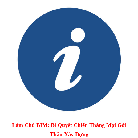
Làm Chủ BIM: Bí Quyết Chiến Thắng Mọi Gói
Thầu Xây Dựng