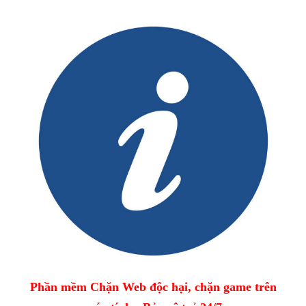
Phần mềm Chặn Web độc hại, chặn game trên